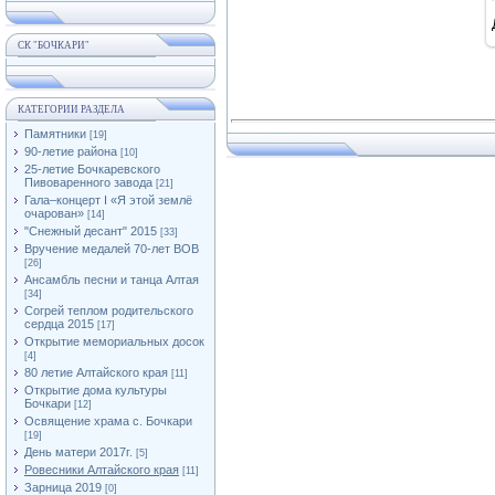
СК "БОЧКАРИ"
КАТЕГОРИИ РАЗДЕЛА
Памятники
[19]
90-летие района
[10]
25-летие Бочкаревского
Пивоваренного завода
[21]
Гала–концерт I «Я этой землё
очарован»
[14]
"Снежный десант" 2015
[33]
Вручение медалей 70-лет ВОВ
[26]
Ансамбль песни и танца Алтая
[34]
Согрей теплом родительского
сердца 2015
[17]
Открытие мемориальных досок
[4]
80 летие Алтайского края
[11]
Открытие дома культуры
Бочкари
[12]
Освящение храма с. Бочкари
[19]
День матери 2017г.
[5]
Ровесники Алтайского края
[11]
Зарница 2019
[0]