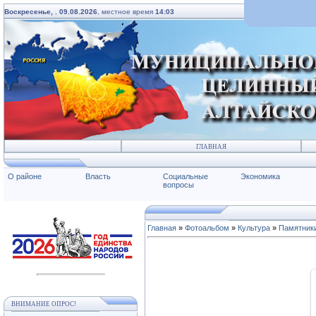
Воскресенье,
,
09.08.2026
, местное время
14:03
ГЛАВНАЯ
О районе
Власть
Социальные
Экономика
вопросы
Главная
»
Фотоальбом
»
Культура
»
Памятник
ВНИМАНИЕ ОПРОС!