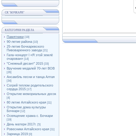
СК "БОЧКАРИ"
КАТЕГОРИИ РАЗДЕЛА
Памятники
[19]
90-летие района
[10]
25-летие Бочкаревского
Пивоваренного завода
[21]
Гала–концерт I «Я этой землё
очарован»
[14]
"Снежный десант" 2015
[33]
Вручение медалей 70-лет ВОВ
[26]
Ансамбль песни и танца Алтая
[34]
Согрей теплом родительского
сердца 2015
[17]
Открытие мемориальных досок
[4]
80 летие Алтайского края
[11]
Открытие дома культуры
Бочкари
[12]
Освящение храма с. Бочкари
[19]
День матери 2017г.
[5]
Ровесники Алтайского края
[11]
Зарница 2019
[0]