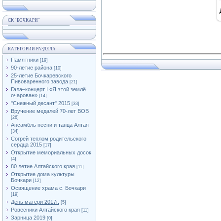
СК "БОЧКАРИ"
КАТЕГОРИИ РАЗДЕЛА
Памятники
[19]
90-летие района
[10]
25-летие Бочкаревского
Пивоваренного завода
[21]
Гала–концерт I «Я этой землё
очарован»
[14]
"Снежный десант" 2015
[33]
Вручение медалей 70-лет ВОВ
[26]
Ансамбль песни и танца Алтая
[34]
Согрей теплом родительского
сердца 2015
[17]
Открытие мемориальных досок
[4]
80 летие Алтайского края
[11]
Открытие дома культуры
Бочкари
[12]
Освящение храма с. Бочкари
[19]
День матери 2017г.
[5]
Ровесники Алтайского края
[11]
Зарница 2019
[0]