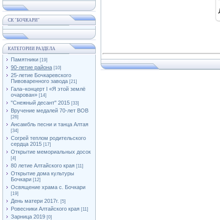
СК "БОЧКАРИ"
КАТЕГОРИИ РАЗДЕЛА
Памятники
[19]
90-летие района
[10]
25-летие Бочкаревского
Пивоваренного завода
[21]
Гала–концерт I «Я этой землё
очарован»
[14]
"Снежный десант" 2015
[33]
Вручение медалей 70-лет ВОВ
[26]
Ансамбль песни и танца Алтая
[34]
Согрей теплом родительского
сердца 2015
[17]
Открытие мемориальных досок
[4]
80 летие Алтайского края
[11]
Открытие дома культуры
Бочкари
[12]
Освящение храма с. Бочкари
[19]
День матери 2017г.
[5]
Ровесники Алтайского края
[11]
Зарница 2019
[0]