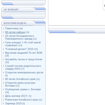
СК "БОЧКАРИ"
КАТЕГОРИИ РАЗДЕЛА
Памятники
[19]
90-летие района
[10]
25-летие Бочкаревского
Пивоваренного завода
[21]
Гала–концерт I «Я этой землё
очарован»
[14]
"Снежный десант" 2015
[33]
Вручение медалей 70-лет ВОВ
[26]
Ансамбль песни и танца Алтая
[34]
Согрей теплом родительского
сердца 2015
[17]
Открытие мемориальных досок
[4]
80 летие Алтайского края
[11]
Открытие дома культуры
Бочкари
[12]
Освящение храма с. Бочкари
[19]
День матери 2017г.
[5]
Ровесники Алтайского края
[11]
Зарница 2019
[0]