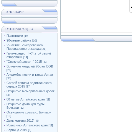
СК "БОЧКАРИ"
КАТЕГОРИИ РАЗДЕЛА
Памятники
[19]
90-летие района
[10]
25-летие Бочкаревского
Пивоваренного завода
[21]
Гала–концерт I «Я этой землё
очарован»
[14]
"Снежный десант" 2015
[33]
Вручение медалей 70-лет ВОВ
[26]
Ансамбль песни и танца Алтая
[34]
Согрей теплом родительского
сердца 2015
[17]
Открытие мемориальных досок
[4]
80 летие Алтайского края
[11]
Открытие дома культуры
Бочкари
[12]
Освящение храма с. Бочкари
[19]
День матери 2017г.
[5]
Ровесники Алтайского края
[11]
Зарница 2019
[0]