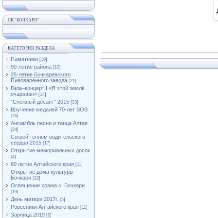
СК "БОЧКАРИ"
КАТЕГОРИИ РАЗДЕЛА
Памятники
[19]
90-летие района
[10]
25-летие Бочкаревского
Пивоваренного завода
[21]
Гала–концерт I «Я этой землё
очарован»
[14]
"Снежный десант" 2015
[33]
Вручение медалей 70-лет ВОВ
[26]
Ансамбль песни и танца Алтая
[34]
Согрей теплом родительского
сердца 2015
[17]
Открытие мемориальных досок
[4]
80 летие Алтайского края
[11]
Открытие дома культуры
Бочкари
[12]
Освящение храма с. Бочкари
[19]
День матери 2017г.
[5]
Ровесники Алтайского края
[11]
Зарница 2019
[0]