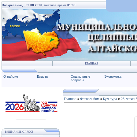
Воскресенье,
,
09.08.2026
, местное время
01:39
ГЛАВНАЯ
О районе
Власть
Социальные
Экономика
вопросы
Главная
»
Фотоальбом
»
Культура
»
25-летие 
ВНИМАНИЕ ОПРОС!