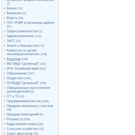
[2]
Бизнес
[11]
Вакансии
[11]
Власть
[24]
ГОУ-УПФР в Целинном районе
[67]
Градостроительство
[1]
Здравоохранение
[121]
ЗАГС
[13]
Земля и Имущество
[71]
Комиссия по делам
несовершеннолетних
[140]
Культура
[244]
МО МВД "Целинный"
[142]
МЧС Алтайский край
[491]
Образование
[247]
Общество
[1361]
ОГИБДД "Целинный"
[329]
Официальные выступления
руководителей
[6]
ОТ и ТО
[2]
Предпринимательство
[228]
Продажа земельных участков
[58]
Продажа помещений
[0]
Росреестр
[528]
Кадастровая палата
[83]
Сельское хозяйство
[52]
Совет депутатов
[23]