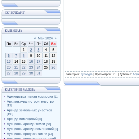
СК "БОЧКАРИ"
КАЛЕНДАРЬ
«
Май 2024
»
Пн
Вт
Ср
Чт
Пт
Сб
Вс
1
2
3
4
5
6
7
8
9
10
11
12
13
14
15
16
17
18
19
20
21
22
23
24
25
26
27
28
29
30
31
Категория
:
Культура
|
Просмотров
: 210 |
Добавил
:
Адм
КАТЕГОРИИ РАЗДЕЛА
Административная комиссия
[11]
Архитектура и строительство
[13]
Аренда земельных участков
[193]
Аренда помещений
[0]
Аукционы аренда земли
[58]
Аукционы аренда помещений
[0]
Аукционы продажа земли
[41]
Аукционы продажа помещений