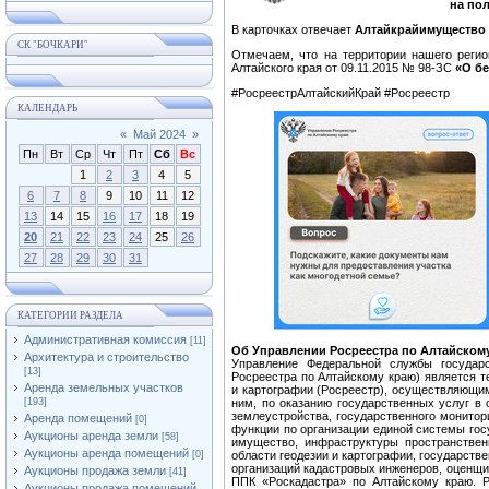
на по
В карточках отвечает
Алтайкрайимущество
СК "БОЧКАРИ"
Отмечаем, что на территории нашего реги
Алтайского края от 09.11.2015 № 98-ЗС
«О бе
#РосреестрАлтайскийКрай #Росреестр
КАЛЕНДАРЬ
«
Май 2024
»
Пн
Вт
Ср
Чт
Пт
Сб
Вс
1
2
3
4
5
6
7
8
9
10
11
12
13
14
15
16
17
18
19
20
21
22
23
24
25
26
27
28
29
30
31
КАТЕГОРИИ РАЗДЕЛА
Административная комиссия
[11]
Об Управлении Росреестра по Алтайском
Архитектура и строительство
Управление Федеральной службы государс
[13]
Росреестра по Алтайскому краю) является т
Аренда земельных участков
и картографии (Росреестр), осуществляющим
[193]
ним, по оказанию государственных услуг в
землеустройства, государственного монитори
Аренда помещений
[0]
функции по организации единой системы гос
Аукционы аренда земли
[58]
имущество, инфраструктуры пространстве
Аукционы аренда помещений
[0]
области геодезии и картографии, государст
организаций кадастровых инженеров, оценщ
Аукционы продажа земли
[41]
ППК «Роскадастра» по Алтайскому краю. Р
Аукционы продажа помещений