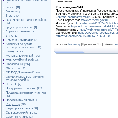
Калашников.
[2]
Бизнес
Контакты для СМИ
[11]
Пресс-секретарь Управления Росреестра по 
Вакансии
[11]
Бучнева Анжелика Анатольевна 8 (3852) 29 17
Власть
[24]
22press_rosreestr@mail.ru
656002, Барнаул, у
ГОУ-УПФР в Целинном районе
Сайт Росреестра:
www.rosreestr.gov.ru
Яндекс-Дзен:
https://dzen.ru/id/6392ad9bbc8b
[67]
ВКонтакте:
https://vk.com/rosreestr_altaiskii_kra
Градостроительство
[1]
Телеграм-канал:
https://web.telegram.org/k/#@r
Здравоохранение
[121]
Одноклассники:
https://ok.ru/rosreestr22alt.krai
ЗАГС
https://vk.com/video-46688657_456239105
[13]
Земля и Имущество
[71]
Комиссия по делам
Категория
:
Росреестр
|
Просмотров
: 137 |
Добавил
:
al
несовершеннолетних
[140]
Культура
[244]
МО МВД "Целинный"
[142]
МЧС Алтайский край
[492]
Образование
[247]
Общество
[1361]
ОГИБДД "Целинный"
[329]
Официальные выступления
руководителей
[6]
ОТ и ТО
[2]
Предпринимательство
[228]
Продажа земельных участков
[58]
Продажа помещений
[0]
Росреестр
[528]
Кадастровая палата
[83]
Сельское хозяйство
[52]
Совет депутатов
[23]