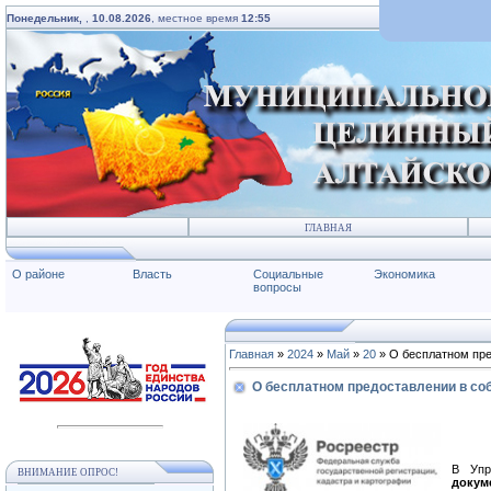
Понедельник,
,
10.08.2026
, местное время
12:55
ГЛАВНАЯ
О районе
Власть
Социальные
Экономика
вопросы
Главная
»
2024
»
Май
»
20
» О бесплатном пре
О бесплатном предоставлении в со
В Упр
ВНИМАНИЕ ОПРОС!
докум