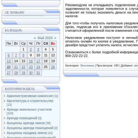
Рекомендуем не откладывать подключение д
задолженности, которая появляется в случ
позволит не только экономить деньги на пе
СК "БОЧКАРИ"
налогов.
Для того чтобы получать налоговые уведомл
орган, подписав его в приложении «Госклю
считается оформленной после изменения ста
КАЛЕНДАРЬ
Налоговое уведомление поступит в личный 
«
Май 2024
»
оплатить онлайн по кнопке в уведомлении. П
Пн
Вт
Ср
Чт
Пт
Сб
Вс
декабря предстоит уплатить налоги, исчислен
1
2
3
4
5
Ознакомиться с более подробной информацией
6
7
8
9
10
11
12
800-222-22-22.
13
14
15
16
17
18
19
Категория
:
Экономика
|
Просмотров
: 160 |
Добавил
:
al
20
21
22
23
24
25
26
27
28
29
30
31
КАТЕГОРИИ РАЗДЕЛА
Административная комиссия
[11]
Архитектура и строительство
[13]
Аренда земельных участков
[193]
Аренда помещений
[0]
Аукционы аренда земли
[58]
Аукционы аренда помещений
[0]
Аукционы продажа земли
[41]
Аукционы продажа помещений