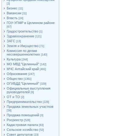
[2]
Бизнес
[11]
Вакансии
[11]
Власть
[24]
ГОУ-УПФР в Целинном районе
[67]
Градостроительство
[1]
Здравоохранение
[121]
ЗАГС
[13]
Земля и Имущество
[71]
Комиссия по делам
несовершеннолетних
[140]
Культура
[244]
МО МВД "Целинный"
[142]
МЧС Алтайский край
[491]
Образование
[247]
Общество
[1361]
ОГИБДД "Целинный"
[329]
Официальные выступления
руководителей
[6]
ОТ и ТО
[2]
Предпринимательство
[228]
Продажа земельных участков
[58]
Продажа помещений
[0]
Росреестр
[528]
Кадастровая палата
[83]
Сельское хозяйство
[52]
Совет депутатов
[23]