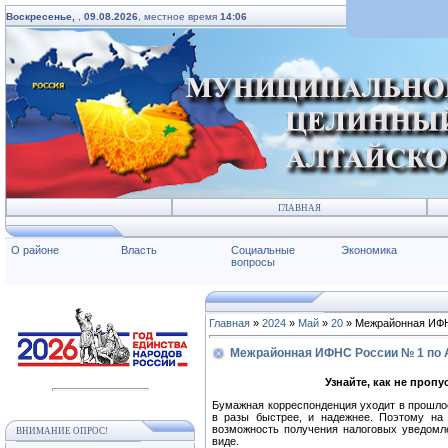
Воскресенье,
,
09.08.2026
, местное время
14:06
ГЛАВНАЯ
О районе
Власть
Социальные
Экономика
вопросы
Главная
»
2024
»
Май
»
20
» Межрайонная ИФН
Межрайонная ИФНС России № 1 по 
Узнайте, как не проп
Бумажная корреспонденция уходит в прошло
в разы быстрее, и надежнее. Поэтому на 
возможность получения налоговых уведомл
ВНИМАНИЕ ОПРОС!
виде.