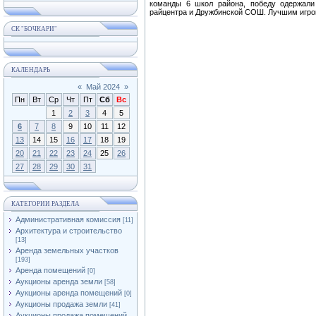
команды 6 школ района, победу одержал
райцентра и Дружбинской СОШ. Лучшим игрок
СК "БОЧКАРИ"
КАЛЕНДАРЬ
«
Май 2024
»
Пн
Вт
Ср
Чт
Пт
Сб
Вс
1
2
3
4
5
6
7
8
9
10
11
12
13
14
15
16
17
18
19
20
21
22
23
24
25
26
27
28
29
30
31
КАТЕГОРИИ РАЗДЕЛА
Административная комиссия
[11]
Архитектура и строительство
[13]
Аренда земельных участков
[193]
Аренда помещений
[0]
Аукционы аренда земли
[58]
Аукционы аренда помещений
[0]
Аукционы продажа земли
[41]
Аукционы продажа помещений