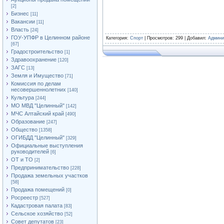
[2]
Бизнес
[11]
Вакансии
[11]
Власть
[24]
ГОУ-УПФР в Целинном районе
Категория
:
Спорт
|
Просмотров
: 299 |
Добавил
:
Админи
[67]
Градостроительство
[1]
Здравоохранение
[120]
ЗАГС
[13]
Земля и Имущество
[71]
Комиссия по делам
несовершеннолетних
[140]
Культура
[244]
МО МВД "Целинный"
[142]
МЧС Алтайский край
[490]
Образование
[247]
Общество
[1358]
ОГИБДД "Целинный"
[329]
Официальные выступления
руководителей
[6]
ОТ и ТО
[2]
Предпринимательство
[228]
Продажа земельных участков
[58]
Продажа помещений
[0]
Росреестр
[527]
Кадастровая палата
[83]
Сельское хозяйство
[52]
Совет депутатов
[23]