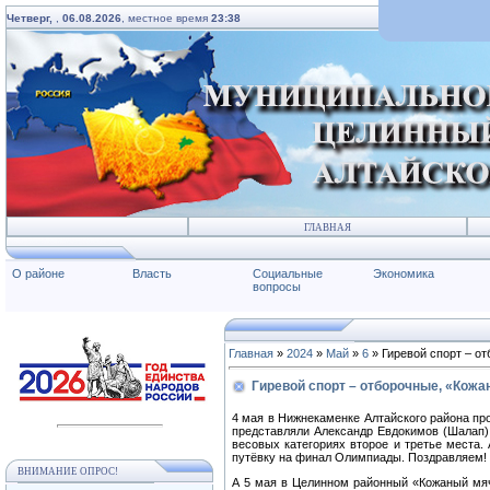
Четверг,
,
06.08.2026
, местное время
23:38
ГЛАВНАЯ
О районе
Власть
Социальные
Экономика
вопросы
Главная
»
2024
»
Май
»
6
» Гиревой спорт – о
Гиревой спорт – отборочные, «Кож
4 мая в Нижнекаменке Алтайского района пр
представляли Александр Евдокимов (Шалап) 
весовых категориях второе и третье места. 
путёвку на финал Олимпиады. Поздравляем!
ВНИМАНИЕ ОПРОС!
А 5 мая в Целинном районный «Кожаный мяч»