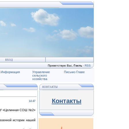
ВХОД
Приветствую Вас
,
Гость
·
RSS
Информация
Управление
Письмо Главе
сельского
хозяйства
КОНТАКТЫ
Контакты
14:47
БОУ «Целинная СОШ №2»
военной истории нашей