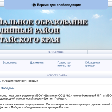
Версия для слабовидящих
РЕГИСТРАЦИЯ
Экономика
Документы
Градостро
Обращения
ительство
граждан
НОВОСТИ САЙТА
7
» Акциия «Диктант Победы»
т Победы»
ассов, педагоги и родители МБОУ «Целинная СОШ №1» имени Фомичевой Л.П. и М
ждународной исторической акции «Диктант Победы».
тся очень важным мероприятием. Он посвящен не только проверке уровня знаний 
Диктанта Победы – объединение всех граждан России.