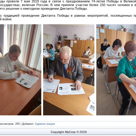
ды провели 7 мая 2019 года в связи с празднованием 74-летия Победы в Великой
осударствах, включая Россию. В нем приняли участие более 150 тысяч человек в во
ято решение о ежегодном проведении Диктанта Победы.
о традицией проведение Диктанта Победы в рамках мероприятий, посвященных 
й войне.
росмотров
: 290 |
Добавил
:
Администрация
Copyright MyCorp © 2026