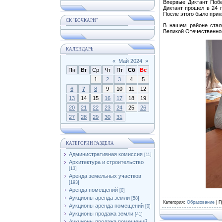
Впервые Диктант Побе
Диктант прошел в 24 г
После этого было прин
СК "БОЧКАРИ"
В нашем районе стал
Великой Отечественно
КАЛЕНДАРЬ
«
Май 2024
»
Пн
Вт
Ср
Чт
Пт
Сб
Вс
1
2
3
4
5
6
7
8
9
10
11
12
13
14
15
16
17
18
19
20
21
22
23
24
25
26
27
28
29
30
31
КАТЕГОРИИ РАЗДЕЛА
Административная комиссия
[11]
Архитектура и строительство
[13]
Аренда земельных участков
[193]
Аренда помещений
[0]
Аукционы аренда земли
[58]
Категория
:
Образование
|
П
Аукционы аренда помещений
[0]
Аукционы продажа земли
[41]
Аукционы продажа помещений