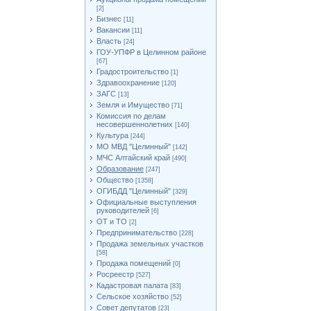
[2]
Бизнес
[11]
Вакансии
[11]
Власть
[24]
ГОУ-УПФР в Целинном районе
[67]
Градостроительство
[1]
Здравоохранение
[120]
ЗАГС
[13]
Земля и Имущество
[71]
Комиссия по делам
несовершеннолетних
[140]
Культура
[244]
МО МВД "Целинный"
[142]
МЧС Алтайский край
[490]
Образование
[247]
Общество
[1358]
ОГИБДД "Целинный"
[329]
Официальные выступления
руководителей
[6]
ОТ и ТО
[2]
Предпринимательство
[228]
Продажа земельных участков
[58]
Продажа помещений
[0]
Росреестр
[527]
Кадастровая палата
[83]
Сельское хозяйство
[52]
Совет депутатов
[23]