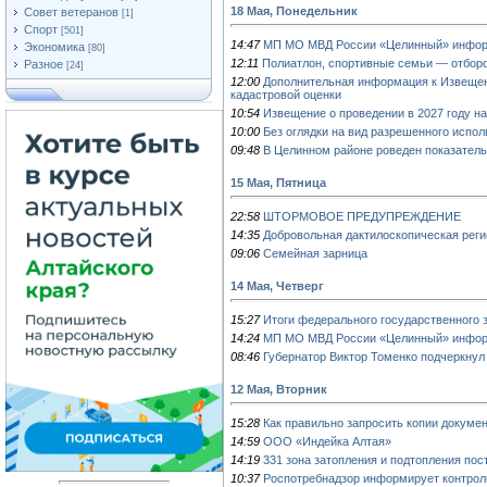
18 Мая, Понедельник
Совет ветеранов
[1]
Спорт
[501]
14:47
МП МО МВД России «Целинный» инфор
Экономика
[80]
12:11
Полиатлон, спортивные семьи — отбор
Разное
[24]
12:00
Дополнительная информация к Извещени
кадастровой оценки
10:54
Извещение о проведении в 2027 году на
10:00
Без оглядки на вид разрешенного испо
09:48
В Целинном районе роведен показател
15 Мая, Пятница
22:58
ШТОРМОВОЕ ПРЕДУПРЕЖДЕНИЕ
14:35
Добровольная дактилоскопическая реги
09:06
Семейная зарница
14 Мая, Четверг
15:27
Итоги федерального государственного з
14:24
МП МО МВД России «Целинный» инфор
08:46
Губернатор Виктор Томенко подчеркнул 
12 Мая, Вторник
15:28
Как правильно запросить копии докуме
14:59
ООО «Индейка Алтая»
14:19
331 зона затопления и подтопления пос
10:37
Роспотребнадзор информирует контрол