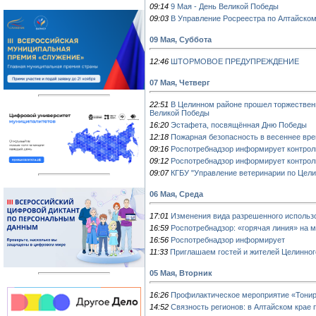
09:14
9 Мая - День Великой Победы
09:03
В Управление Росреестра по Алтайском
09 Мая, Суббота
12:46
ШТОРМОВОЕ ПРЕДУПРЕЖДЕНИЕ
07 Мая, Четверг
22:51
В Целинном районе прошел торжествен
Великой Победы
16:20
Эстафета, посвящённая Дню Победы
12:18
Пожарная безопасность в весеннее вр
09:16
Роспотребнадзор информирует контроли
09:12
Роспотребнадзор информирует контрол
09:07
КГБУ "Управление ветеринарии по Цел
06 Мая, Среда
17:01
Изменения вида разрешенного использ
16:59
Роспотребнадзор: «горячая линия» на м
16:56
Роспотребнадзор информирует
11:33
Приглашаем гостей и жителей Целинног
05 Мая, Вторник
16:26
Профилактическое мероприятие «Тони
14:52
Связность регионов: в Алтайском крае