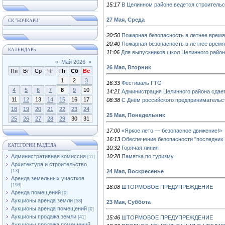
15:17
В Целинном районе ведется строительс
27 Мая, Среда
СК "БОЧКАРИ"
20:50
Пожарная безопасность в летнее время
20:40
Пожарная безопасность в летнее время
КАЛЕНДАРЬ
11:06
Для выпускников школ Целинного район
«
Май 2026
»
26 Мая, Вторник
Пн
Вт
Ср
Чт
Пт
Сб
Вс
1
2
3
16:33
Фестиваль ГТО
4
5
6
7
8
9
10
14:21
Администрация Целинного района сдает
11
12
13
14
15
16
17
08:38
С Днём российского предпринимательс
18
19
20
21
22
23
24
25 Мая, Понедельник
25
26
27
28
29
30
31
17:00
«Яркое лето — безопасное движение!»
16:13
Обеспечение безопасности "последних 
КАТЕГОРИИ РАЗДЕЛА
10:32
Горячая линия
Административная комиссия
10:28
Памятка по туризму
[11]
Архитектура и строительство
[13]
24 Мая, Воскресенье
Аренда земельных участков
[193]
18:08
ШТОРМОВОЕ ПРЕДУПРЕЖДЕНИЕ
Аренда помещений
[0]
Аукционы аренда земли
[58]
23 Мая, Суббота
Аукционы аренда помещений
[0]
Аукционы продажа земли
[41]
15:46
ШТОРМОВОЕ ПРЕДУПРЕЖДЕНИЕ
Аукционы продажа помещений