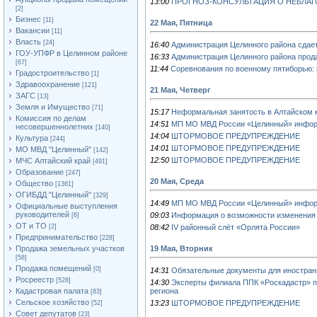
13:00
ПРОГНОЗ-КОНСУЛЬТАЦИЯ О НЕБЛА
[2]
Бизнес
[11]
22 Мая, Пятница
Вакансии
[11]
Власть
[24]
16:40
Администрация Целинного района сдает
ГОУ-УПФР в Целинном районе
16:33
Администрация Целинного района прода
[67]
11:44
Соревнования по военному пятиборью: 
Градостроительство
[1]
Здравоохранение
[121]
21 Мая, Четверг
ЗАГС
[13]
Земля и Имущество
[71]
15:17
Неформальная занятость в Алтайском 
Комиссия по делам
14:51
МП МО МВД России «Целинный» инфор
несовершеннолетних
[140]
14:04
ШТОРМОВОЕ ПРЕДУПРЕЖДЕНИЕ
Культура
[244]
14:01
ШТОРМОВОЕ ПРЕДУПРЕЖДЕНИЕ
МО МВД "Целинный"
[142]
12:50
ШТОРМОВОЕ ПРЕДУПРЕЖДЕНИЕ
МЧС Алтайский край
[491]
Образование
[247]
20 Мая, Среда
Общество
[1361]
ОГИБДД "Целинный"
[329]
14:49
МП МО МВД России «Целинный» инфор
Официальные выступления
руководителей
09:03
Информация о возможности изменения 
[6]
ОТ и ТО
[2]
08:42
IV районный слёт «Орлята России»
Предпринимательство
[228]
Продажа земельных участков
19 Мая, Вторник
[58]
Продажа помещений
[0]
14:31
Обязательные документы для иностран
Росреестр
[528]
14:30
Эксперты филиала ППК «Роскадастр» по
Кадастровая палата
региона
[83]
Сельское хозяйство
13:23
ШТОРМОВОЕ ПРЕДУПРЕЖДЕНИЕ
[52]
Совет депутатов
[23]