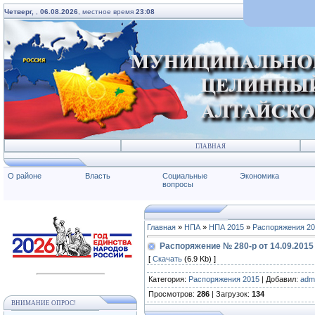
Четверг,
,
06.08.2026
, местное время
23:08
ГЛАВНАЯ
О районе
Власть
Социальные
Экономика
вопросы
Главная
»
НПА
»
НПА 2015
»
Распоряжения 2
Распоряжение № 280-р от 14.09.2015
[
Скачать
(6.9 Kb) ]
Категория
:
Распоряжения 2015
|
Добавил
:
adm
Просмотров
:
286
|
Загрузок
:
134
ВНИМАНИЕ ОПРОС!