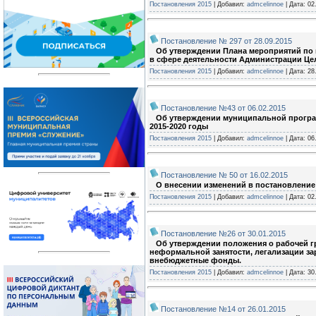
Постановления 2015
| Добавил:
admcelinnoe
| Дата:
02
Постановление № 297 от 28.09.2015
Об утверждении Плана мероприятий по п
в сфере деятельности Администрации Це
Постановления 2015
| Добавил:
admcelinnoe
| Дата:
28
Постановление №43 от 06.02.2015
Об утверждении муниципальной программ
2015-2020 годы
Постановления 2015
| Добавил:
admcelinnoe
| Дата:
06
Постановление № 50 от 16.02.2015
О внесении изменений в постановление 
Постановления 2015
| Добавил:
admcelinnoe
| Дата:
02
Постановление №26 от 30.01.2015
Об утверждении положения о рабочей г
неформальной занятости, легализации з
внебюджетные фонды.
Постановления 2015
| Добавил:
admcelinnoe
| Дата:
30
Постановление №14 от 26.01.2015