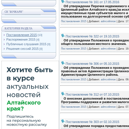
Постановление № 161 от 17.05.2016
Об утверждении Перечня недвижимого 
Целинный район Алтайского края,(за иск
СК "БОЧКАРИ"
имущественных прав субъектов малого и 
пользование на долгосрочной основе суб
Постановления 2015
| Добавил:
admcelinnoe
| Дата:
17
КАТЕГОРИИ РАЗДЕЛА
Постановления 2015
[13]
Постановление № 322 от 19.10.2015
Распоряжения 2015
[4]
Об утверждении Положения о проведении
общего пользования местного значения.
Публичные слушания 2015
[0]
Решения сессий 2015
Постановления 2015
| Добавил:
admcelinnoe
| Дата:
19
[0]
Постановление № 306 от 05.10.2015
Об утверждении Положения о проведени
правовых актов Администрации Целинно
Администрации Целинного района.
Постановления 2015
| Добавил:
admcelinnoe
| Дата:
09
Постановление № 312 от 07.10.2015
О внесение дополнений в постановление
Программы поддержки и развития малого и
Постановления 2015
| Добавил:
admcelinnoe
| Дата:
07
Постановление № 303 от 02.10.2015
Об утверждении порядка предоставления