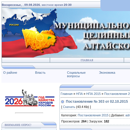
Воскресенье,
,
09.08.2026
, местное время
20:30
ГЛАВНАЯ
О районе
Власть
Социальные
Экономика
вопросы
Главная
»
НПА
»
НПА 2015
»
Постановления 2
Постановление № 303 от 02.10.2015
[
Скачать
(43.4 Kb) ]
Категория
:
Постановления 2015
|
Добавил
:
ad
Просмотров
:
264
|
Загрузок
:
182
ВНИМАНИЕ ОПРОС!