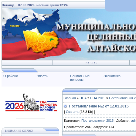
Пятница,
,
07.08.2026
, местное время
12:24
ГЛАВНАЯ
О районе
Власть
Социальные
Экономика
вопросы
Главная
»
НПА
»
НПА 2015
»
Постановления 2
Постановление №2 от 12.01.2015
[
Скачать
(13.3 Kb) ]
Категория
:
Постановления 2015
|
Добавил
:
ad
Просмотров
:
284
|
Загрузок
:
113
ВНИМАНИЕ ОПРОС!