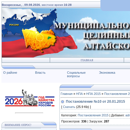
Воскресенье,
,
09.08.2026
, местное время
16:28
ГЛАВНАЯ
О районе
Власть
Социальные
Экономика
вопросы
Главная
»
НПА
»
НПА 2015
»
Постановления 2
Постановление №10 от 20.01.2015
[
Скачать
(25.9 Kb) ]
Категория
:
Постановления 2015
|
Добавил
:
ad
Просмотров
:
336
|
Загрузок
:
287
ВНИМАНИЕ ОПРОС!