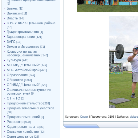
[2]
Бизнес
[11]
Вакансии
[11]
Власть
[24]
ГОУ-УПФР в Целинном районе
[67]
Градостроительство
[1]
Здравоохранение
[121]
ЗАГС
[13]
Земля и Имущество
[71]
Комиссия по делам
несовершеннолетних
[140]
Культура
[244]
МО МВД "Целинный"
[142]
МЧС Алтайский край
[491]
Образование
[247]
Общество
[1361]
ОГИБДД "Целинный"
[329]
Официальные выступления
руководителей
[6]
ОТ и ТО
[2]
Предпринимательство
[228]
Продажа земельных участков
[58]
Продажа помещений
Категория
:
Спорт
|
Просмотров
: 3193 |
Добавил
:
aleks
[0]
Росреестр
[528]
Кадастровая палата
[83]
Сельское хозяйство
[52]
Совет депутатов
[23]