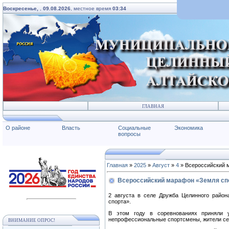
Воскресенье,
,
09.08.2026
, местное время
03:34
ГЛАВНАЯ
О районе
Власть
Социальные
Экономика
вопросы
Главная
»
2025
»
Август
»
4
» Всероссийский м
Всероссийский марафон «Земля спо
2 августа в селе Дружба Целинного район
спорта».
В этом году в соревнованиях приняли 
непрофессиональные спортсмены, жители сел
ВНИМАНИЕ ОПРОС!