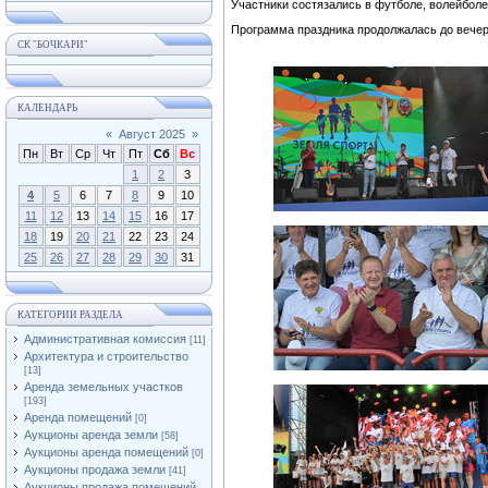
Участники состязались в футболе, волейболе
Программа праздника продолжалась до вечер
СК "БОЧКАРИ"
КАЛЕНДАРЬ
«
Август 2025
»
Пн
Вт
Ср
Чт
Пт
Сб
Вс
1
2
3
4
5
6
7
8
9
10
11
12
13
14
15
16
17
18
19
20
21
22
23
24
25
26
27
28
29
30
31
КАТЕГОРИИ РАЗДЕЛА
Административная комиссия
[11]
Архитектура и строительство
[13]
Аренда земельных участков
[193]
Аренда помещений
[0]
Аукционы аренда земли
[58]
Аукционы аренда помещений
[0]
Аукционы продажа земли
[41]
Аукционы продажа помещений