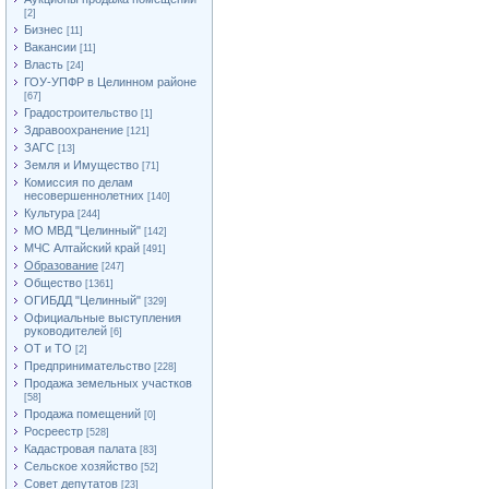
[2]
Бизнес
[11]
Вакансии
[11]
Власть
[24]
ГОУ-УПФР в Целинном районе
[67]
Градостроительство
[1]
Здравоохранение
[121]
ЗАГС
[13]
Земля и Имущество
[71]
Комиссия по делам
несовершеннолетних
[140]
Культура
[244]
МО МВД "Целинный"
[142]
МЧС Алтайский край
[491]
Образование
[247]
Общество
[1361]
ОГИБДД "Целинный"
[329]
Официальные выступления
руководителей
[6]
ОТ и ТО
[2]
Предпринимательство
[228]
Продажа земельных участков
[58]
Продажа помещений
[0]
Росреестр
[528]
Кадастровая палата
[83]
Сельское хозяйство
[52]
Совет депутатов
[23]