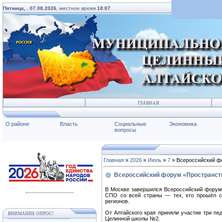
Пятница,
,
07.08.2026
, местное время
18:07
ГЛАВНАЯ
О районе
Власть
Социальные
Экономика
вопросы
Главная
»
2026
»
Июль
»
7
» Всероссийский фо
Всероссийский форум «Пространство
В Москве завершился Всероссийский форум,
СПО со всей страны — тех, кто прошёл ст
регионов.
От Алтайского края приняли участие три пе
ВНИМАНИЕ ОПРОС!
Целинной школы №2.