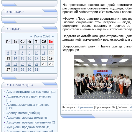
На протяжении нескольких дней советник
рассматривали современные подходы, обм
проектной лаборатории «От замысла к вопло
СК "БОЧКАРИ"
«Форум «Пространство воспитания» превзо
Главное сокровище этой встречи — люди,
соединили теорию, практику и творчеств
пропиталась нужными идеями, которые тепер
КАЛЕНДАРЬ
Педагоги из Алтайского края отправились до
«
Июль 2026
»
динамичной, актуальной и вовлекающей для 
Пн
Вт
Ср
Чт
Пт
Сб
Вс
Всероссийский проект «Навигаторы детства
1
2
3
4
5
Федерации
6
7
8
9
10
11
12
13
14
15
16
17
18
19
20
21
22
23
24
25
26
27
28
29
30
31
КАТЕГОРИИ РАЗДЕЛА
Административная комиссия
[11]
Архитектура и строительство
[13]
Аренда земельных участков
Категория
:
Образование
|
Просмотров
: 39 |
Добавил
:
a
[193]
Аренда помещений
[0]
Аукционы аренда земли
[58]
Аукционы аренда помещений
[0]
Аукционы продажа земли
[41]
Аукционы продажа помещений