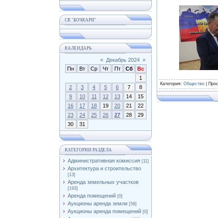
СК "БОЧКАРИ"
КАЛЕНДАРЬ
«
Декабрь 2024
»
Пн
Вт
Ср
Чт
Пт
Сб
Вс
1
Категория
:
Общество
|
Про
2
3
4
5
6
7
8
9
10
11
12
13
14
15
16
17
18
19
20
21
22
23
24
25
26
27
28
29
30
31
КАТЕГОРИИ РАЗДЕЛА
Административная комиссия
[11]
Архитектура и строительство
[13]
Аренда земельных участков
[193]
Аренда помещений
[0]
Аукционы аренда земли
[58]
Аукционы аренда помещений
[0]