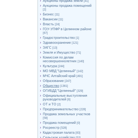
Аукционы продажа земли
[41]
Аукционы продажа помещений
[2]
Бизнес
[11]
Вакансии
[11]
Власть
[24]
ГОУ-УПФР в Целинном районе
[67]
Градостроительство
[1]
Здравоохранение
[121]
ЗАГС
[13]
Земля и Имущество
[71]
Комиссия по делам
несовершеннолетних
[140]
Культура
[244]
МО МВД "Целинный"
[142]
МЧС Алтайский край
[491]
Образование
[247]
Общество
[1361]
ОГИБДД "Целинный"
[329]
Официальные выступления
руководителей
[6]
ОТ и ТО
[2]
Предпринимательство
[228]
Продажа земельных участков
[58]
Продажа помещений
[0]
Росреестр
[528]
Кадастровая палата
[83]
Сельское хозяйство
[52]