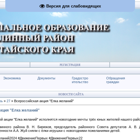
Версия для слабовидящих
РЕГИСТРАЦИЯ
Экономика
Документы
Градостро
Обращения
ительство
граждан
НОВОСТИ САЙТА
рь
»
27
» Всероссийская акция "Елка желаний"
кция "Елка желаний"
й акции "Елка желаний" исполнятся новогодние мечты трёх юных жителей нашего рай
инного района В. Н. Бирюков, председатель районного Совета депутатов А. В. 
нности А.А. Жуй сняли с ёлки игрушки с новогодними пожеланиями детей.
ланий2024
#ДвижениеПервых
#ДвижениеПервых22