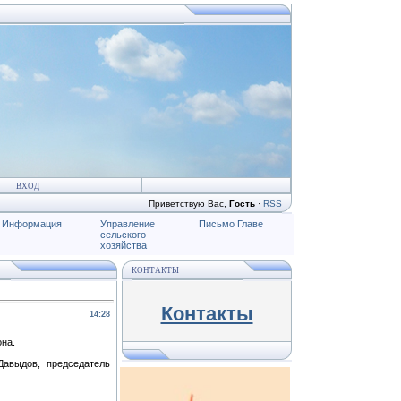
ВХОД
Приветствую Вас
,
Гость
·
RSS
Информация
Управление
Письмо Главе
сельского
хозяйства
КОНТАКТЫ
Контакты
14:28
она.
Давыдов, председатель