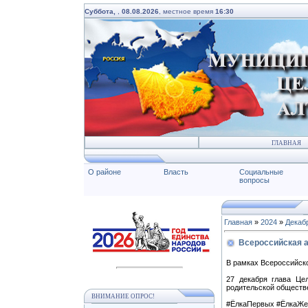
Суббота,
,
08.08.2026
, местное время
16:30
ГЛАВНАЯ
О районе
Власть
Социальные
вопросы
Главная
»
2024
»
Декаб
Всероссийская а
В рамках Всероссийско
27 декабря глава Цел
родительской обществе
ВНИМАНИЕ ОПРОС!
#ЁлкаПервых
#ЁлкаЖе