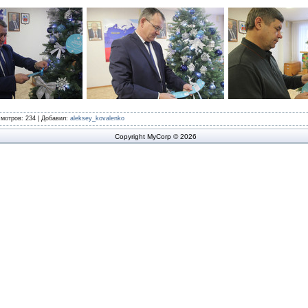
смотров
: 234 |
Добавил
:
aleksey_kovalenko
Copyright MyCorp © 2026