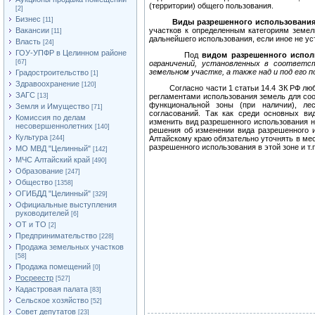
(территории) общего пользования.
[2]
Бизнес
[11]
Виды разрешенного использования
Вакансии
участков к определенным категориям земель
[11]
дальнейшего использования, если иное не ус
Власть
[24]
ГОУ-УПФР в Целинном районе
Под
видом разрешенного испол
[67]
ограничений, установленных в соответс
земельном участке, а также над и под его 
Градостроительство
[1]
Здравоохранение
[120]
Согласно части 1 статьи 14.4 ЗК РФ любой
ЗАГС
[13]
регламентами использования земель для соо
функциональной зоны (при наличии), ле
Земля и Имущество
[71]
согласований. Так как среди основных ви
Комиссия по делам
изменить вид разрешенного использования 
несовершеннолетних
[140]
решения об изменении вида разрешенного и
Культура
[244]
Алтайскому краю обязательно уточнять в мес
разрешенного использования в этой зоне и т.
МО МВД "Целинный"
[142]
МЧС Алтайский край
[490]
Образование
[247]
Общество
[1358]
ОГИБДД "Целинный"
[329]
Официальные выступления
руководителей
[6]
ОТ и ТО
[2]
Предпринимательство
[228]
Продажа земельных участков
[58]
Продажа помещений
[0]
Росреестр
[527]
Кадастровая палата
[83]
Сельское хозяйство
[52]
Совет депутатов
[23]