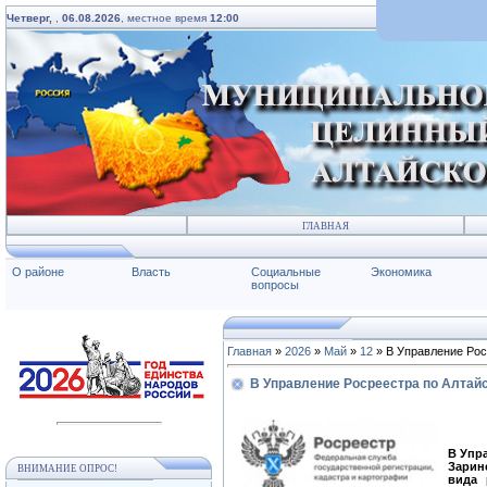
Четверг,
,
06.08.2026
, местное время
12:00
ГЛАВНАЯ
О районе
Власть
Социальные
Экономика
вопросы
Главная
»
2026
»
Май
»
12
» В Управление Рос
В Управление Росреестра по Алтайс
В Упр
Зарин
ВНИМАНИЕ ОПРОС!
вида 