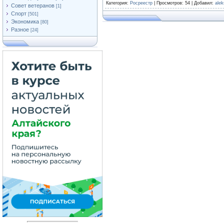
Категория
:
Росреестр
|
Просмотров
: 54 |
Добавил
:
ale
Совет ветеранов
[1]
Спорт
[501]
Экономика
[80]
Разное
[24]