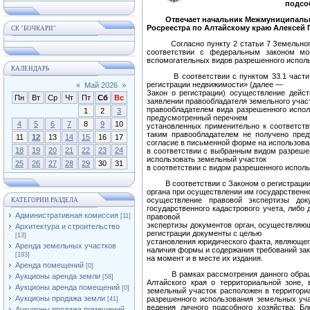
подсо
Отвечает начальник Межмуниципально
Росреестра по Алтайскому краю Алексей 
СК "БОЧКАРИ"
Согласно пункту 2 статьи 7 Земельно
соответствии с федеральным законом мо
вспомогательных видов разрешенного исполь
КАЛЕНДАРЬ
В соответствии с пунктом 33.1 части 1 
регистрации недвижимости» (далее —
«
Май 2026
»
Закон о регистрации) осуществление дейст
Пн
Вт
Ср
Чт
Пт
Сб
Вс
заявлении правообладателя земельного участ
правообладателем вида разрешенного испол
1
2
3
предусмотренный перечнем
4
5
6
7
8
9
10
установленных применительно к соответств
таким правообладателем не получено пре
11
12
13
14
15
16
17
согласие в письменной форме на использова
18
19
20
21
22
23
24
в соответствии с выбранным видом разрешен
использовать земельный участок
25
26
27
28
29
30
31
в соответствии с видом разрешенного исполь
В соответствии с Законом о регистрации 
органа при осуществлении им государственно
осуществление правовой экспертизы док
КАТЕГОРИИ РАЗДЕЛА
государственного кадастрового учета, ли
Административная комиссия
[11]
правовой
экспертизы документов орган, осуществляющ
Архитектура и строительство
регистрации документы с целью
[13]
установления юридического факта, являющег
Аренда земельных участков
наличия формы и содержания требований зак
[193]
на момент и в месте их издания.
Аренда помещений
[0]
В рамках рассмотрения данного обращен
Аукционы аренда земли
[58]
Алтайского края о территориальной зоне, 
Аукционы аренда помещений
[0]
земельный участок расположен в территори
Аукционы продажа земли
разрешенного использования земельных уча
[41]
ведения личного подсобного хозяйства; Б
Аукционы продажа помещений