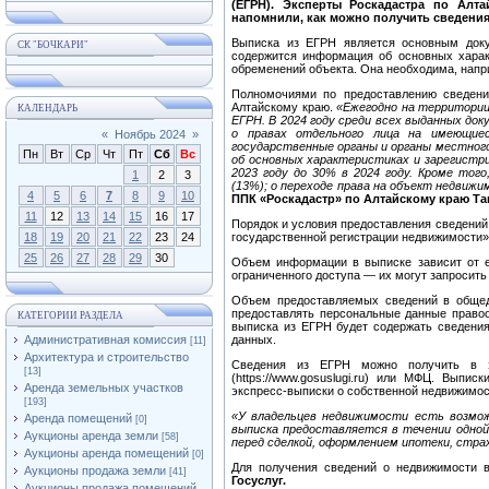
(ЕГРН). Эксперты Роскадастра по Алт
напомнили, как можно получить сведения
Выписка из ЕГРН является основным док
СК "БОЧКАРИ"
содержится информация об основных характ
обременений объекта. Она необходима, напри
Полномочиями по предоставлению сведени
Алтайскому краю.
«Ежегодно на территории
КАЛЕНДАРЬ
ЕГРН. В 2024 году среди всех выданных док
о правах отдельного лица на имеющиес
«
Ноябрь 2024
»
государственные органы и органы местного
Пн
Вт
Ср
Чт
Пт
Сб
Вс
об основных характеристиках и зарегистр
2023 году до 30% в 2024 году. Кроме тог
1
2
3
(13%); о переходе права на объект недвижи
4
5
6
7
8
9
10
ППК «Роскадастр» по Алтайскому краю Та
11
12
13
14
15
16
17
Порядок и условия предоставления сведений
18
19
20
21
22
23
24
государственной регистрации недвижимости»
25
26
27
28
29
30
Объем информации в выписке зависит от 
ограниченного доступа — их могут запросить
Объем предоставляемых сведений в общед
предоставлять персональные данные правооб
КАТЕГОРИИ РАЗДЕЛА
выписка из ЕГРН будет содержать сведения
Административная комиссия
данных.
[11]
Архитектура и строительство
Сведения из ЕГРН можно получить в э
[13]
(https://www.gosuslugi.ru) или МФЦ. Выпи
Аренда земельных участков
экспресс-выписки о собственной недвижимост
[193]
«У владельцев недвижимости есть возмож
Аренда помещений
[0]
выписка предоставляется в течении одно
Аукционы аренда земли
[58]
перед сделкой, оформлением ипотеки, страх
Аукционы аренда помещений
[0]
Для получения сведений о недвижимости 
Аукционы продажа земли
[41]
Госуслуг.
Аукционы продажа помещений