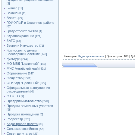
[2]
Бизнес
[11]
Вакансии
[11]
Власть
[24]
ГОУ-УПФР в Целинном районе
[67]
Градостроительство
[1]
Здравоохранение
[121]
ЗАГС
[13]
Земля и Имущество
[71]
Комиссия по делам
несовершеннолетних
[140]
Категория
:
Кадастровая палата
|
Просмотров
: 180 |
До
Культура
[244]
МО МВД "Целинный"
[142]
МЧС Алтайский край
[491]
Образование
[247]
Общество
[1361]
ОГИБДД "Целинный"
[329]
Официальные выступления
руководителей
[6]
ОТ и ТО
[2]
Предпринимательство
[228]
Продажа земельных участков
[58]
Продажа помещений
[0]
Росреестр
[528]
Кадастровая палата
[83]
Сельское хозяйство
[52]
Совет депутатов
[23]