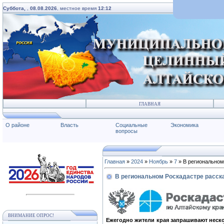
Суббота,
,
08.08.2026
, местное время
12:12
ГЛАВНАЯ
О районе
Власть
Социальные
Экономика
вопросы
Главная
»
2024
»
Ноябрь
»
7
» В региональном
В региональном Роскадастре расск
ВНИМАНИЕ ОПРОС!
Ежегодно жители края запрашивают неск