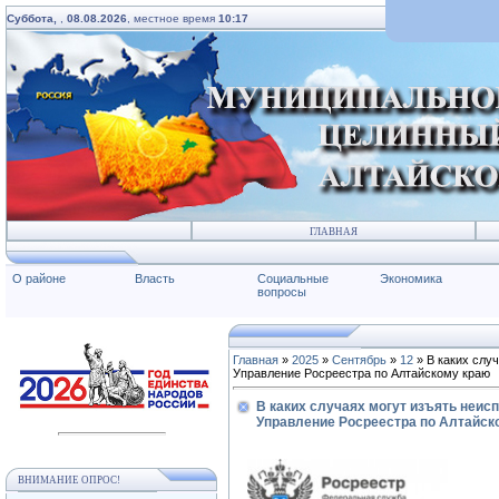
Суббота,
,
08.08.2026
, местное время
10:17
ГЛАВНАЯ
О районе
Власть
Социальные
Экономика
вопросы
Главная
»
2025
»
Сентябрь
»
12
» В каких слу
Управление Росреестра по Алтайскому краю
В каких случаях могут изъять неи
Управление Росреестра по Алтайск
ВНИМАНИЕ ОПРОС!