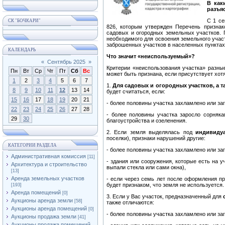
В как
разъя
С 1 се
СК "БОЧКАРИ"
826, которым утвержден Перечень признак
садовых и огородных земельных участков. П
необходимого для освоения земельного участ
заброшенных участков в населенных пунктах
КАЛЕНДАРЬ
Что значит «неиспользуемый»?
«
Сентябрь 2025
»
Критерии «неиспользования участка» разны
Пн
Вт
Ср
Чт
Пт
Сб
Вс
может быть признана, если присутствует хотя
1
2
3
4
5
6
7
1.
Для садовых и огородных участков, а 
8
9
10
11
12
13
14
будет считаться, если:
15
16
17
18
19
20
21
- более половины участка захламлено или за
22
23
24
25
26
27
28
- более половины участка заросло сорняка
29
30
благоустройства и озеленения.
2. Если земля выделялась под
индивиду
поселки), признаки нарушений другие:
КАТЕГОРИИ РАЗДЕЛА
- более половины участка захламлено или за
Административная комиссия
[11]
- здания или сооружения, которые есть на у
Архитектура и строительство
выпали стекла или сами окна),
[13]
Аренда земельных участков
- если через семь лет после оформления пр
будет признаком, что земля не используется.
[193]
Аренда помещений
[0]
3. Если у Вас участок, предназначенный для
Аукционы аренда земли
[58]
также отличаются:
Аукционы аренда помещений
[0]
- более половины участка захламлено или за
Аукционы продажа земли
[41]
Аукционы продажа помещений