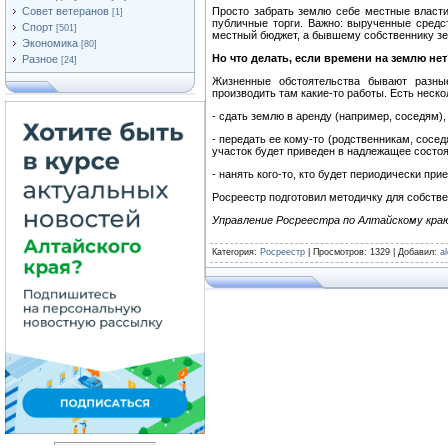
Совет ветеранов
Просто забрать землю себе местные власти
[1]
публичные торги. Важно: вырученные средст
Спорт
[501]
местный бюджет, а бывшему собственнику зе
Экономика
[80]
Но что делать, если времени на землю не
Разное
[24]
Жизненные обстоятельства бывают разны
производить там какие-то работы. Есть неск
- сдать землю в аренду (например, соседям),
- передать ее кому-то (родственникам, сосе
участок будет приведен в надлежащее состоя
- нанять кого-то, кто будет периодически при
Росреестр подготовил методичку для собстве
Управление Росреестра по Алтайскому кра
Категория
:
Росреестр
|
Просмотров
: 1329 |
Добавил
:
a