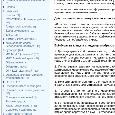
- здания или сооружения, которые есть на 
[2]
крыша, стены, выпали стекла или сами окна),
Бизнес
[11]
- если через пять лет после оформления пра
Вакансии
[11]
признак неиспользования земли.
Власть
[24]
Действительно ли отнимут землю, если ни
ГОУ-УПФР в Целинном районе
[67]
«Изъятие земли – очень сложный и длите
Градостроительство
[1]
возможно только в том случае, если собст
участка, и в течении одного года со дня в
Здравоохранение
[121]
данных обстоятельств. Задача законодате
ЗАГС
[13]
свои земельные участки для их эффективно
Земля и Имущество
[71]
Росреестра по Алтайскому краю.
Комиссия по делам
Всё будет выглядеть следующим образом
несовершеннолетних
[140]
Культура
[244]
1. Три года дается собственнику на то, чт
МО МВД "Целинный"
пригодное для использования в соответст
[142]
растений, мусора, осушить, увлажнить, про
МЧС Алтайский край
[491]
года, отсчет пойдет с 1 марта 2025 года. Есл
Образование
[247]
Общество
2. По истечении времени на освоение заб
[1361]
контрольное мероприятие без взаимодействи
ОГИБДД "Целинный"
[329]
нарушении не идёт. Для начала собстве
Официальные выступления
определенного времени. Срок составляет один
руководителей
[6]
3. Если ситуация не меняется, в отношении
ОТ и ТО
[2]
с разумным сроком для устранения нарушен
Предпринимательство
[228]
Продажа земельных участков
4. По результатам контрольного меропри
[58]
правонарушении. За неиспользование земель
стоимости земельного участка, но не менее 2
Продажа помещений
[0]
Росреестр
[528]
5. За неисполнение предписания собственник
Кадастровая палата
30 до 50 тыс.руб. Если собственник игнорир
[83]
ответственности за неисполнение предписан
Сельское хозяйство
[52]
имеют право обратиться в суд — с требовани
Совет депутатов
[23]