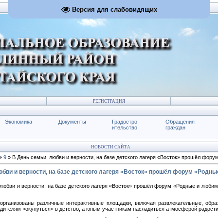
Версия для слабовидящих
РЕГИСТРАЦИЯ
Экономика
Документы
Градостро
Обращения
ительство
граждан
НОВОСТИ САЙТА
»
9
» В День семьи, любви и верности, на базе детского лагеря «Восток» прошёл фор
юбви и верности, на базе детского лагеря «Восток» прошёл форум «Родн
 любви и верности, на базе детского лагеря «Восток» прошёл форум «Родные и любим
 организованы различные интерактивные площадки, включая развлекательные, обр
одителям «окунуться» в детство, а юным участникам насладиться атмосферой радости