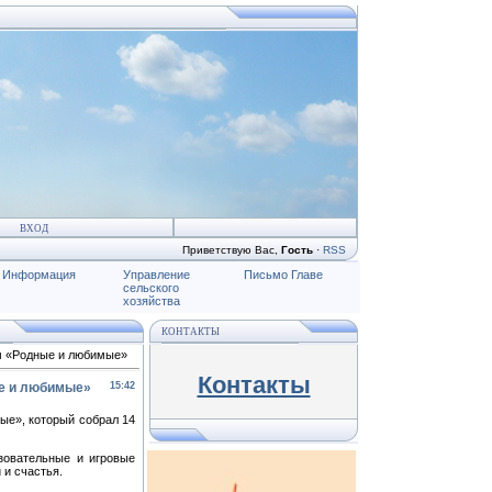
ВХОД
Приветствую Вас
,
Гость
·
RSS
Информация
Управление
Письмо Главе
сельского
хозяйства
КОНТАКТЫ
ум «Родные и любимые»
Контакты
ые и любимые»
15:42
ые», который собрал 14
азовательные и игровые
 и счастья.