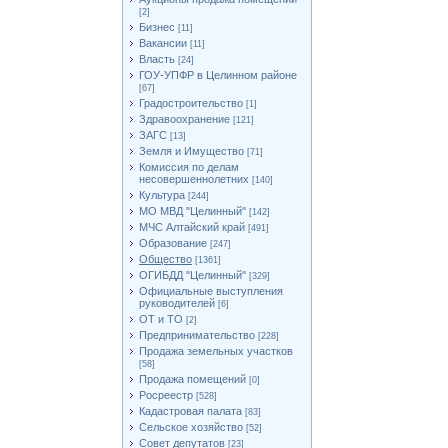
[2]
Бизнес
[11]
Вакансии
[11]
Власть
[24]
ГОУ-УПФР в Целинном районе
[67]
Градостроительство
[1]
Здравоохранение
[121]
ЗАГС
[13]
Земля и Имущество
[71]
Комиссия по делам
несовершеннолетних
[140]
Культура
[244]
МО МВД "Целинный"
[142]
МЧС Алтайский край
[491]
Образование
[247]
Общество
[1361]
ОГИБДД "Целинный"
[329]
Официальные выступления
руководителей
[6]
ОТ и ТО
[2]
Предпринимательство
[228]
Продажа земельных участков
[58]
Продажа помещений
[0]
Росреестр
[528]
Кадастровая палата
[83]
Сельское хозяйство
[52]
Совет депутатов
[23]