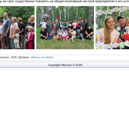
ь не смог существенно повлиять на общий позитивный настрой мероприятия и его ус
смотров
: 1626 |
Добавил
:
aleksey_kovalenko
Copyright MyCorp © 2026