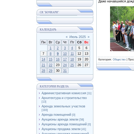
⁣Даже начавшийся дожд
СК "БОЧКАРИ"
КАЛЕНДАРЬ
«
Июль 2025
»
Пн
Вт
Ср
Чт
Пт
Сб
Вс
1
2
3
4
5
6
7
8
9
10
11
12
13
14
15
16
17
18
19
20
Категория
:
Общество
|
Про
21
22
23
24
25
26
27
28
29
30
31
КАТЕГОРИИ РАЗДЕЛА
Административная комиссия
[11]
Архитектура и строительство
[13]
Аренда земельных участков
[193]
Аренда помещений
[0]
Аукционы аренда земли
[58]
Аукционы аренда помещений
[0]
Аукционы продажа земли
[41]
Аукционы продажа помещений