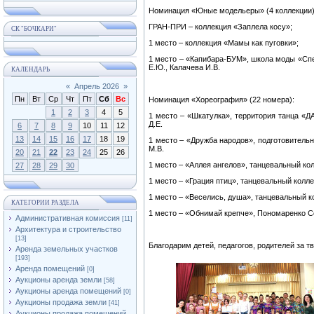
Номинация «Юные модельеры» (4 коллекции)
ГРАН-ПРИ – коллекция «Заплела косу»;
СК "БОЧКАРИ"
1 место – коллекция «Мамы как пуговки»;
1 место – «Капибара-БУМ», школа моды «Спе
Е.Ю., Калачева И.В.
КАЛЕНДАРЬ
«
Апрель 2026
»
Пн
Вт
Ср
Чт
Пт
Сб
Вс
Номинация «Хореография» (22 номера):
1
2
3
4
5
1 место – «Шкатулка», территория танца «Д
Д.Е.
6
7
8
9
10
11
12
13
14
15
16
17
18
19
1 место – «Дружба народов», подготовитель
М.В.
20
21
22
23
24
25
26
1 место – «Аллея ангелов», танцевальный 
27
28
29
30
1 место – «Грация птиц», танцевальный ко
1 место – «Веселись, душа», танцевальный
КАТЕГОРИИ РАЗДЕЛА
1 место – «Обнимай крепче», Пономаренко 
Административная комиссия
[11]
Архитектура и строительство
[13]
⁣Благодарим детей, педагогов, родителей за 
Аренда земельных участков
[193]
Аренда помещений
[0]
Аукционы аренда земли
[58]
Аукционы аренда помещений
[0]
Аукционы продажа земли
[41]
Аукционы продажа помещений