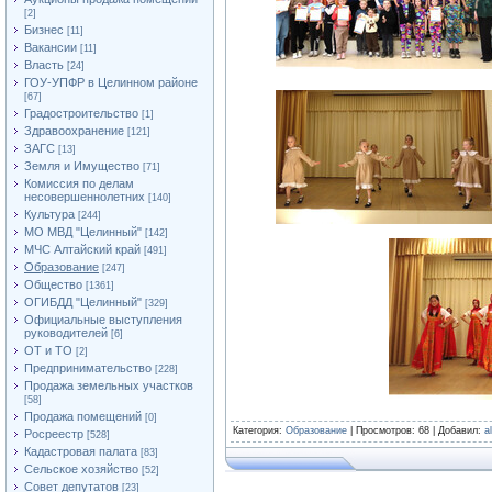
[2]
Бизнес
[11]
Вакансии
[11]
Власть
[24]
ГОУ-УПФР в Целинном районе
[67]
Градостроительство
[1]
Здравоохранение
[121]
ЗАГС
[13]
Земля и Имущество
[71]
Комиссия по делам
несовершеннолетних
[140]
Культура
[244]
МО МВД "Целинный"
[142]
МЧС Алтайский край
[491]
Образование
[247]
Общество
[1361]
ОГИБДД "Целинный"
[329]
Официальные выступления
руководителей
[6]
ОТ и ТО
[2]
Предпринимательство
[228]
Продажа земельных участков
[58]
Продажа помещений
[0]
Категория
:
Образование
|
Просмотров
: 68 |
Добавил
:
a
Росреестр
[528]
Кадастровая палата
[83]
Сельское хозяйство
[52]
Совет депутатов
[23]