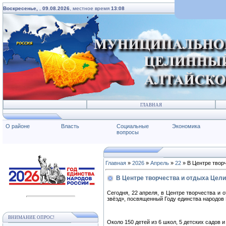
Воскресенье,
,
09.08.2026
, местное время
13:08
ГЛАВНАЯ
О районе
Власть
Социальные
Экономика
вопросы
Главная
»
2026
»
Апрель
»
22
» В Центре твор
В Центре творчества и отдыха Цел
Сегодня, 22 апреля, в Центре творчества и
звёзд», посвященный Году единства народов
ВНИМАНИЕ ОПРОС!
Около 150 детей из 6 школ, 5 детских садов 