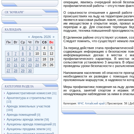
операции, явились очередной вехой безопа
профилактической работы – отсутствие факт
СК "БОЧКАРИ"
О серьезности отношения к данной работе
происшествиях на льду на территории разли
является массовая рыбная ловля, связанная
им имуществом в открытое море, провал а
переправ и др. Для спасения терпящих бе
КАЛЕНДАРЬ
подушке, техника повышенной проходимости,
«
Апрель 2026
»
В Целинном районе отсутствуют условия, соз
Следует помнить, что существует немало ло
Пн
Вт
Ср
Чт
Пт
Сб
Вс
1
2
3
4
5
За период действия этапа профилактической
содержащих информацию о безопасном повед
6
7
8
9
10
11
12
информационных досках в местах с ма
профилактического характера. В местах 
13
14
15
16
17
18
19
сельсоветов установлено 3 аншлага. В обр
20
21
22
23
24
25
26
проведены уроки безопасности с разъяснени
27
28
29
30
Напоминаем населению об опасности проезд
необходимости их разведки с помощью подр
проложенным маршрутом, в надежности кото
КАТЕГОРИИ РАЗДЕЛА
Меры профилактики поведения на льду должн
их отдыха, занятий спортом и играми. 
Административная комиссия
[11]
ненадлежащем наблюдении за ними в опасные
Архитектура и строительство
[13]
Категория
:
МЧС Алтайский край
|
Просмотров
: 58 |
До
Аренда земельных участков
[193]
Аренда помещений
[0]
Аукционы аренда земли
[58]
Аукционы аренда помещений
[0]
Аукционы продажа земли
[41]
Аукционы продажа помещений