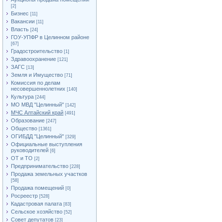
[2]
Бизнес
[11]
Вакансии
[11]
Власть
[24]
ГОУ-УПФР в Целинном районе
[67]
Градостроительство
[1]
Здравоохранение
[121]
ЗАГС
[13]
Земля и Имущество
[71]
Комиссия по делам
несовершеннолетних
[140]
Культура
[244]
МО МВД "Целинный"
[142]
МЧС Алтайский край
[491]
Образование
[247]
Общество
[1361]
ОГИБДД "Целинный"
[329]
Официальные выступления
руководителей
[6]
ОТ и ТО
[2]
Предпринимательство
[228]
Продажа земельных участков
[58]
Продажа помещений
[0]
Росреестр
[528]
Кадастровая палата
[83]
Сельское хозяйство
[52]
Совет депутатов
[23]