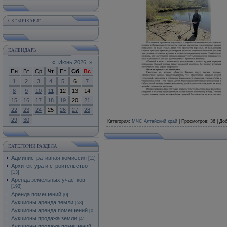
СК "БОЧКАРИ"
КАЛЕНДАРЬ
«
Июнь 2026
»
Пн
Вт
Ср
Чт
Пт
Сб
Вс
1
2
3
4
5
6
7
8
9
10
11
12
13
14
15
16
17
18
19
20
21
22
23
24
25
26
27
28
29
30
Категория
:
МЧС Алтайский край
|
Просмотров
: 36 |
До
КАТЕГОРИИ РАЗДЕЛА
Административная комиссия
[11]
Архитектура и строительство
[13]
Аренда земельных участков
[193]
Аренда помещений
[0]
Аукционы аренда земли
[58]
Аукционы аренда помещений
[0]
Аукционы продажа земли
[41]
Аукционы продажа помещений