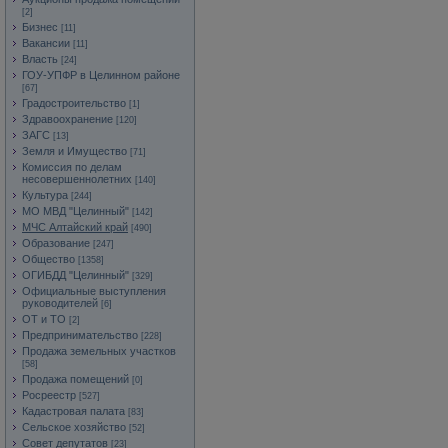
[2]
Бизнес
[11]
Вакансии
[11]
Власть
[24]
ГОУ-УПФР в Целинном районе
[67]
Градостроительство
[1]
Здравоохранение
[120]
ЗАГС
[13]
Земля и Имущество
[71]
Комиссия по делам
несовершеннолетних
[140]
Культура
[244]
МО МВД "Целинный"
[142]
МЧС Алтайский край
[490]
Образование
[247]
Общество
[1358]
ОГИБДД "Целинный"
[329]
Официальные выступления
руководителей
[6]
ОТ и ТО
[2]
Предпринимательство
[228]
Продажа земельных участков
[58]
Продажа помещений
[0]
Росреестр
[527]
Кадастровая палата
[83]
Сельское хозяйство
[52]
Совет депутатов
[23]