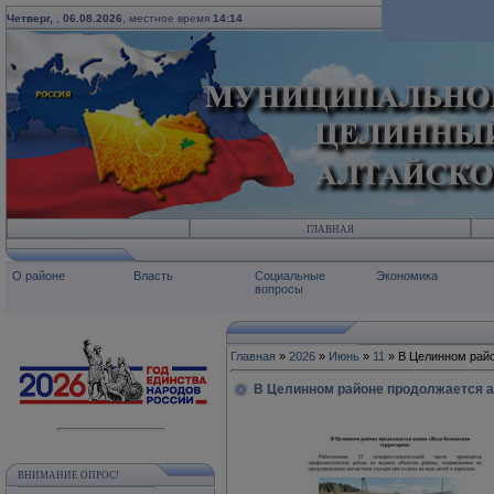
Четверг,
,
06.08.2026
, местное время
14:14
ГЛАВНАЯ
О районе
Власть
Социальные
Экономика
вопросы
Главная
»
2026
»
Июнь
»
11
» В Целинном райо
В Целинном районе продолжается а
ВНИМАНИЕ ОПРОС!