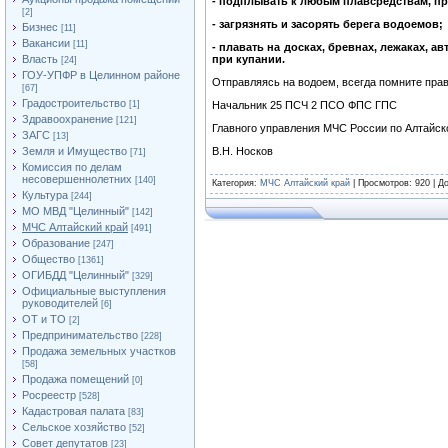
- подплывать к любым плавсредствам, пр
[2]
- загрязнять и засорять берега водоемов;
Бизнес
[11]
Вакансии
[11]
- плавать на досках, бревнах, лежаках, 
Власть
при купании.
[24]
ГОУ-УПФР в Целинном районе
Отправляясь на водоем, всегда помните прав
[67]
Градостроительство
[1]
Начальник 25 ПСЧ 2 ПСО ФПС ГПС
Здравоохранение
[121]
Главного управления МЧС России по Алтайск
ЗАГС
[13]
Земля и Имущество
В.Н. Носков
[71]
Комиссия по делам
несовершеннолетних
[140]
Категория
:
МЧС Алтайский край
|
Просмотров
: 920 |
Д
Культура
[244]
МО МВД "Целинный"
[142]
МЧС Алтайский край
[491]
Образование
[247]
Общество
[1361]
ОГИБДД "Целинный"
[329]
Официальные выступления
руководителей
[6]
ОТ и ТО
[2]
Предпринимательство
[228]
Продажа земельных участков
[58]
Продажа помещений
[0]
Росреестр
[528]
Кадастровая палата
[83]
Сельское хозяйство
[52]
Совет депутатов
[23]