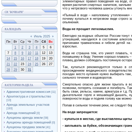
элементарных правил поведения на воде, о
время распития спиртных напитков, заплыве
что у нетрезвого человека шансы утонуть мн
СК "БОЧКАРИ"
«Пьяный в воде – наполовину утопленник» -
почему купаться в нетрезвом виде строго з
опьянения.
Вода не прощает легкомыслия.
КАЛЕНДАРЬ
Ежегодно на водных объектах России тонут 
«
Июль 2025
»
утонувший, находился в состоянии алкогол
Пн
Вт
Ср
Чт
Пт
Сб
Вс
причинами травматизма и гибели детей на 
взрослых.
1
2
3
4
5
6
7
8
9
10
11
12
13
Вода не страшна тем, кто умеет плавать, 
попавшему в беду. Умение хорошо плавать – 
14
15
16
17
18
19
20
пловец должен соблюдать постоянную осторож
21
22
23
24
25
26
27
Так, купаться рекомендуется только в с
28
29
30
31
прохождением медицинского освидетельство
походах место купания нужно выбирать там, 
сильного течения и водоворотов.
Смертельно опасно для жизни прыгать в во
КАТЕГОРИИ РАЗДЕЛА
позвонки, потерять сознание и погибнуть. Та
быть сваи, рельсы, камни, арматура и т.д. 
Административная комиссия
[11]
дыхательное горло и мешающей дышать, ну
Архитектура и строительство
поверхности воды и подняв голову как можно
[13]
Аренда земельных участков
Попав в сильное течение реки, не следует бо
[193]
На воде запрещается:
Аренда помещений
[0]
Аукционы аренда земли
[58]
- купаться в местах, где выставлены щит
Аукционы аренда помещений
[0]
- заплывать за буйки, обозначающих гран
Аукционы продажа земли
[41]
Аукционы продажа помещений