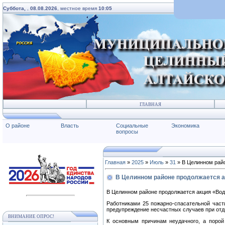
Суббота,
,
08.08.2026
, местное время
10:05
ГЛАВНАЯ
О районе
Власть
Социальные
Экономика
вопросы
Главная
»
2025
»
Июль
»
31
» В Целинном райо
В Целинном районе продолжается а
В Целинном районе продолжается акция «Вод
Работниками 25 пожарно-спасательной част
предупреждение несчастных случаев при отды
ВНИМАНИЕ ОПРОС!
К основным причинам неудачного, а порой