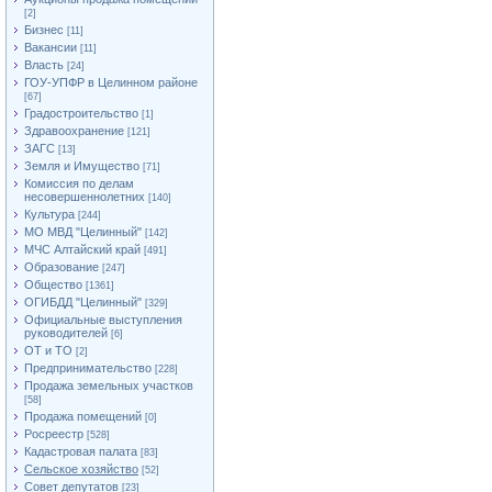
[2]
Бизнес
[11]
Вакансии
[11]
Власть
[24]
ГОУ-УПФР в Целинном районе
[67]
Градостроительство
[1]
Здравоохранение
[121]
ЗАГС
[13]
Земля и Имущество
[71]
Комиссия по делам
несовершеннолетних
[140]
Культура
[244]
МО МВД "Целинный"
[142]
МЧС Алтайский край
[491]
Образование
[247]
Общество
[1361]
ОГИБДД "Целинный"
[329]
Официальные выступления
руководителей
[6]
ОТ и ТО
[2]
Предпринимательство
[228]
Продажа земельных участков
[58]
Продажа помещений
[0]
Росреестр
[528]
Кадастровая палата
[83]
Сельское хозяйство
[52]
Совет депутатов
[23]