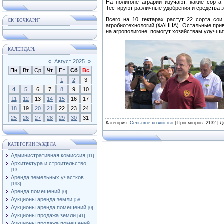
На полигоне аграрии изучают, какие сорт
Тестируют различные удобрения и средства 
Всего на 10 гектарах растут 22 сорта сои
СК "БОЧКАРИ"
агробиотехнологий (ФАНЦА). Остальные прив
на агрополигоне, помогут хозяйствам улучши
КАЛЕНДАРЬ
«
Август 2025
»
Пн
Вт
Ср
Чт
Пт
Сб
Вс
1
2
3
4
5
6
7
8
9
10
11
12
13
14
15
16
17
18
19
20
21
22
23
24
25
26
27
28
29
30
31
Категория
:
Сельское хозяйство
|
Просмотров
: 2132 |
Д
КАТЕГОРИИ РАЗДЕЛА
Административная комиссия
[11]
Архитектура и строительство
[13]
Аренда земельных участков
[193]
Аренда помещений
[0]
Аукционы аренда земли
[58]
Аукционы аренда помещений
[0]
Аукционы продажа земли
[41]
Аукционы продажа помещений