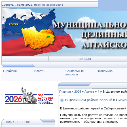
Суббота,
,
08.08.2026
, местное время
04:44
ГЛАВНАЯ
О районе
Власть
Социальные
Экономика
вопросы
Главная
»
2025
»
Август
»
4
» В Целинном райо
В Целинном районе первый в Сибир
В Целинном районе первый в Сибири соевый а
Популярность сои растет на глазах. За вос
итогам прошлого года наш результат соста
возможности, чтобы улучшить позиции.
ВНИМАНИЕ ОПРОС!