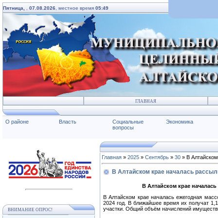
Пятница,
,
07.08.2026
, местное время
05:49
ГЛАВНАЯ
О районе
Власть
Социальные
Экономика
вопросы
Главная
»
2025
»
Сентябрь
»
30
» В Алтайском
В Алтайском крае началась рассыл
В Алтайском крае началась
В Алтайском крае началась ежегодная масс
2024 год. В ближайшее время их получат 1,
участки. Общий объём начислений имуществен
ВНИМАНИЕ ОПРОС!