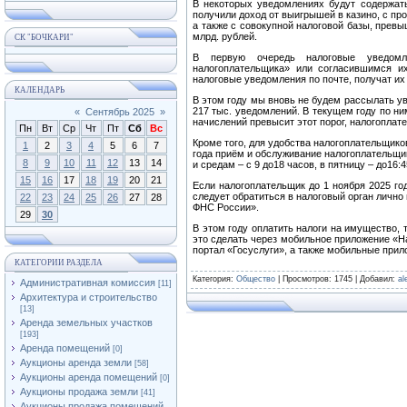
В некоторых уведомлениях будут содержат
получили доход от выигрышей в казино, с п
а также с совокупной налоговой базы, прев
млрд. рублей.
СК "БОЧКАРИ"
В первую очередь налоговые уведомл
налогоплательщика» или согласившимся их
налоговые уведомления по почте, получат их 
КАЛЕНДАРЬ
В этом году мы вновь не будем рассылать ув
217 тыс. уведомлений. В текущем году по ни
«
Сентябрь 2025
»
начислений превысит этот порог, налогоплат
Пн
Вт
Ср
Чт
Пт
Сб
Вс
Кроме того, для удобства налогоплательщико
1
2
3
4
5
6
7
года приём и обслуживание налогоплательщик
8
9
10
11
12
13
14
и средам – с 9 до18 часов, в пятницу – до16
15
16
17
18
19
20
21
Если налогоплательщик до 1 ноября 2025 го
следует обратиться в налоговый орган лично
22
23
24
25
26
27
28
ФНС России».
29
30
В этом году оплатить налоги на имущество, 
это сделать через мобильное приложение «Н
портал «Госуслуги», а также мобильные прил
КАТЕГОРИИ РАЗДЕЛА
Категория
:
Общество
|
Просмотров
: 1745 |
Добавил
:
al
Административная комиссия
[11]
Архитектура и строительство
[13]
Аренда земельных участков
[193]
Аренда помещений
[0]
Аукционы аренда земли
[58]
Аукционы аренда помещений
[0]
Аукционы продажа земли
[41]
Аукционы продажа помещений