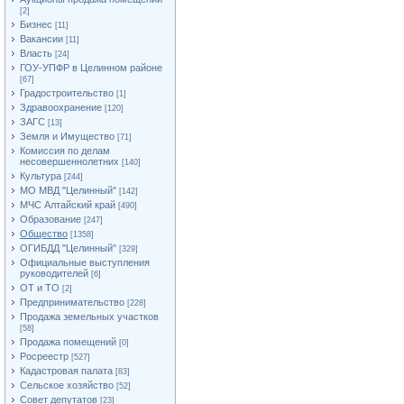
[2]
Бизнес
[11]
Вакансии
[11]
Власть
[24]
ГОУ-УПФР в Целинном районе
[67]
Градостроительство
[1]
Здравоохранение
[120]
ЗАГС
[13]
Земля и Имущество
[71]
Комиссия по делам
несовершеннолетних
[140]
Культура
[244]
МО МВД "Целинный"
[142]
МЧС Алтайский край
[490]
Образование
[247]
Общество
[1358]
ОГИБДД "Целинный"
[329]
Официальные выступления
руководителей
[6]
ОТ и ТО
[2]
Предпринимательство
[228]
Продажа земельных участков
[58]
Продажа помещений
[0]
Росреестр
[527]
Кадастровая палата
[83]
Сельское хозяйство
[52]
Совет депутатов
[23]