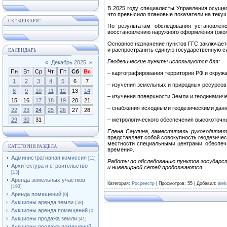
В 2025 году специалисты Управления осущес
что превысило плановые показатели на текущ
СК "БОЧКАРИ"
По результатам обследования установлен
восстановлению наружного оформления (окоп
Основное назначение пунктов ГГС заключаетс
и распространить единую государственную си
КАЛЕНДАРЬ
Геодезические пункты используются для:
«
Декабрь 2025
»
Пн
Вт
Ср
Чт
Пт
Сб
Вс
– картографирования территории РФ и окруж
1
2
3
4
5
6
7
– изучения земельных и природных ресурсов,
8
9
10
11
12
13
14
– изучения поверхности Земли и геодинамич
15
16
17
18
19
20
21
– снабжения исходными геодезическими данн
22
23
24
25
26
27
28
29
30
31
– метрологического обеспечения высокоточн
Елена Саулина, заместитель руководителя
представляет собой совокупность геодезичес
местности специальными центрами, обеспечи
КАТЕГОРИИ РАЗДЕЛА
времени».
Административная комиссия
[11]
Работы по обследованию пунктов государс
Архитектура и строительство
и нивелирной сетей продолжаются.
[13]
Аренда земельных участков
Категория
:
Росреестр
|
Просмотров
: 55 |
Добавил
:
ale
[193]
Аренда помещений
[0]
Аукционы аренда земли
[58]
Аукционы аренда помещений
[0]
Аукционы продажа земли
[41]
Аукционы продажа помещений