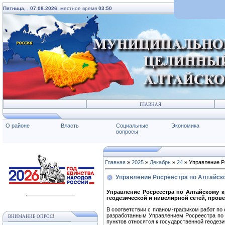
Пятница,
,
07.08.2026
, местное время
03:50
ГЛАВНАЯ
О районе
Власть
Социальные
Экономика
вопросы
Главная
»
2025
»
Декабрь
»
24
» Управление Р
Управление Росреестра по Алтайско
Управление Росреестра по Алтайскому к
геодезической и нивелирной сетей, прове
В соответствии с планом-графиком работ по 
разработанным Управлением Росреестра по А
ВНИМАНИЕ ОПРОС!
пунктов относятся к государственной геодези