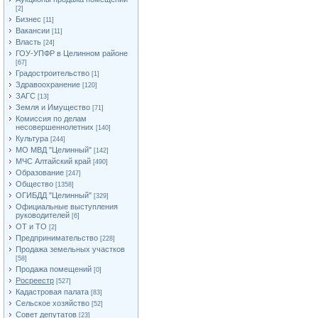
[2]
Бизнес
[11]
Вакансии
[11]
Власть
[24]
ГОУ-УПФР в Целинном районе
[67]
Градостроительство
[1]
Здравоохранение
[120]
ЗАГС
[13]
Земля и Имущество
[71]
Комиссия по делам
несовершеннолетних
[140]
Культура
[244]
МО МВД "Целинный"
[142]
МЧС Алтайский край
[490]
Образование
[247]
Общество
[1358]
ОГИБДД "Целинный"
[329]
Официальные выступления
руководителей
[6]
ОТ и ТО
[2]
Предпринимательство
[228]
Продажа земельных участков
[58]
Продажа помещений
[0]
Росреестр
[527]
Кадастровая палата
[83]
Сельское хозяйство
[52]
Совет депутатов
[23]