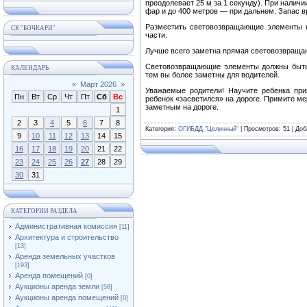
преодолевает 25 м за 1 секунду). При налич
фар и до 400 метров — при дальнем. Запас в
Разместить световозвращающие элементы н
СК "БОЧКАРИ"
части.
Лучше всего заметна прямая световозвращаю
Световозвращающие элементы должны быть
КАЛЕНДАРЬ
тем вы более заметны для водителей.
«
Март 2026
»
Уважаемые родители! Научите ребенка пр
Пн
Вт
Ср
Чт
Пт
Сб
Вс
ребенок «засветился» на дороге. Примите м
заметным на дороге.
1
2
3
4
5
6
7
8
Категория
:
ОГИБДД "Целинный"
|
Просмотров
: 51 |
Доб
9
10
11
12
13
14
15
16
17
18
19
20
21
22
23
24
25
26
27
28
29
30
31
КАТЕГОРИИ РАЗДЕЛА
Административная комиссия
[11]
Архитектура и строительство
[13]
Аренда земельных участков
[193]
Аренда помещений
[0]
Аукционы аренда земли
[58]
Аукционы аренда помещений
[0]