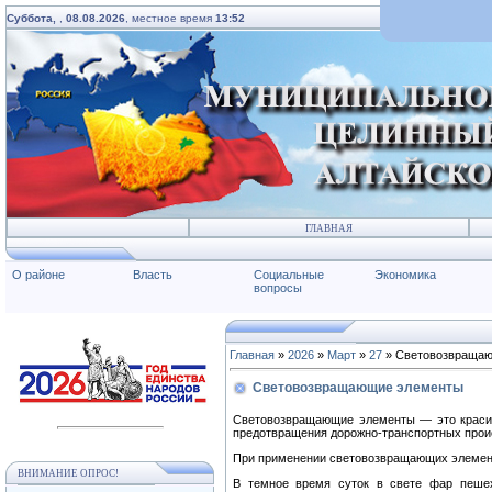
Суббота,
,
08.08.2026
, местное время
13:52
ГЛАВНАЯ
О районе
Власть
Социальные
Экономика
вопросы
Главная
»
2026
»
Март
»
27
» Световозвраща
Световозвращающие элементы
Световозвращающие элементы — это красив
предотвращения дорожно-транспортных прои
При применении световозвращающих элемент
ВНИМАНИЕ ОПРОС!
В темное время суток в свете фар пешех