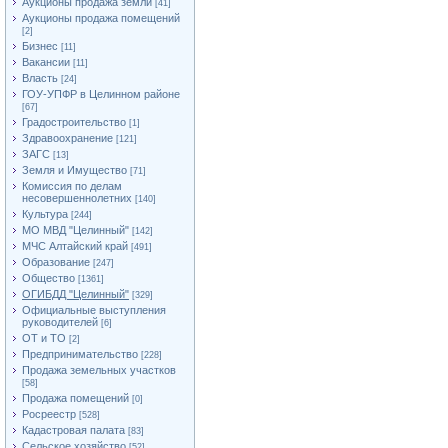
Аукционы продажа земли
[41]
Аукционы продажа помещений
[2]
Бизнес
[11]
Вакансии
[11]
Власть
[24]
ГОУ-УПФР в Целинном районе
[67]
Градостроительство
[1]
Здравоохранение
[121]
ЗАГС
[13]
Земля и Имущество
[71]
Комиссия по делам
несовершеннолетних
[140]
Культура
[244]
МО МВД "Целинный"
[142]
МЧС Алтайский край
[491]
Образование
[247]
Общество
[1361]
ОГИБДД "Целинный"
[329]
Официальные выступления
руководителей
[6]
ОТ и ТО
[2]
Предпринимательство
[228]
Продажа земельных участков
[58]
Продажа помещений
[0]
Росреестр
[528]
Кадастровая палата
[83]
Сельское хозяйство
[52]