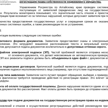
регистрацию права собственности недвижимого имущества.
Управлением Росреестра по Алтайскому краю проведен системн
поступающих от заявителей (юридических лиц) на государствен
и. Результаты мониторинга показывают, что значительная часть отказов и приост
трации прав возникает из-за типичных нарушений, которые допускают заявители при п
ачества предоставления государственных услуг и сокращения сроков их оказан
енных системных ошибок, а также рекомендации по их устранению.
:
ентации выявлены следующие системные ошибки:
ветового формата документов.
Заявители предоставляют сканы и электронные
олнении. Это затрудняет машинное распознавание текста и визуальный контр
том допускается подача документов исключительно в
допустимых оттенках серого.
файлов электронной подписи (ЭП).
Частой проблемой является отправка неск
ного документа, что делает невозможным их автоматическую проверку. В
 ЭП все реквизиты подписи должны быть
объединены в один файл
с документом ил
а подписания договоров
. Критической ошибкой является подача документов, по
 наличие подписи неуполномоченного лица (например, при отсутствии подтвержденной
ор типа заявления
. Заявители часто путают предмет обращения, выбирая, к примеру
ак фактически требуется проведение действия «о регистрации права». Это влечет з
цедуры.
нта об оплате государственной пошлины.
Данное нарушение является одним из с
а документов без рассмотрения. Факт оплаты должен быть проверен до отправки комп
телям
при подаче документов на государственную регистрацию права на недви
новлений и отказов в осуществлении регистрационных действий рекомендуем при