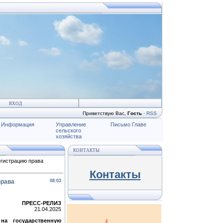
ВХОД
Приветствую Вас
,
Гость
·
RSS
Информация
Управление
Письмо Главе
сельского
хозяйства
КОНТАКТЫ
егистрацию права
Контакты
права
08:03
ПРЕСС-РЕЛИЗ
21.04.2025
на государственную