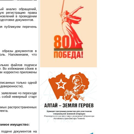
ый анализ обращений,
ную регистрацию права
ановлений в проведении
одготовке документов.
ия публикуем перечень
 образы документов в
оль. Напоминаем, что
ольких файлов подписи
о избежание сбоев в
и корректно приложены
дписанных только одной
 доверенности).
, заявление «о переходе
а собой неверный старт
амых распространенных
лекта.
жимое имущество:
 подаче документов на