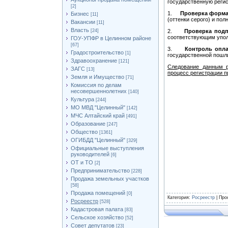
государственную реги
[2]
1.
Проверка формат
Бизнес
[11]
(оттенки серого) и по
Вакансии
[11]
Власть
[24]
2.
Проверка подп
соответствующим упол
ГОУ-УПФР в Целинном районе
[67]
3.
Контроль опл
Градостроительство
[1]
государственной пошл
Здравоохранение
[121]
Следование данным р
ЗАГС
[13]
процесс регистрации 
Земля и Имущество
[71]
Комиссия по делам
несовершеннолетних
[140]
Культура
[244]
МО МВД "Целинный"
[142]
МЧС Алтайский край
[491]
Образование
[247]
Общество
[1361]
ОГИБДД "Целинный"
[329]
Официальные выступления
руководителей
[6]
ОТ и ТО
[2]
Предпринимательство
[228]
Продажа земельных участков
[58]
Продажа помещений
[0]
Категория
:
Росреестр
|
Про
Росреестр
[528]
Кадастровая палата
[83]
Сельское хозяйство
[52]
Совет депутатов
[23]