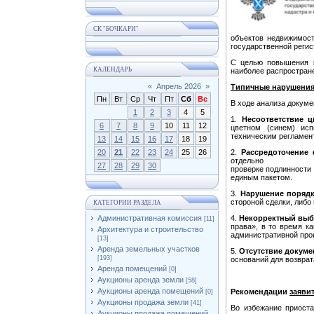
СК "БОЧКАРИ"
объектов недвижимост
государственной регис
С целью повышения к
КАЛЕНДАРЬ
наиболее распростран
«
Апрель 2026
»
Типичные нарушения
Пн
Вт
Ср
Чт
Пт
Сб
Вс
В ходе анализа докум
1
2
3
4
5
1.
Несоответствие ц
6
7
8
9
10
11
12
цветном (синем) исп
техническим регламен
13
14
15
16
17
18
19
20
21
22
23
24
25
26
2.
Рассредоточение 
отдельно от основ
27
28
29
30
проверке подлинности
единым пакетом.
3.
Нарушение порядк
стороной сделки, либо
КАТЕГОРИИ РАЗДЕЛА
Административная комиссия
4.
Некорректный выб
[11]
права», в то время к
Архитектура и строительство
административной про
[13]
Аренда земельных участков
5.
Отсутствие докуме
[193]
оснований для возврат
Аренда помещений
[0]
Аукционы аренда земли
[58]
Аукционы аренда помещений
Рекомендации
заяви
[0]
Аукционы продажа земли
[41]
Во избежание приоста
Аукционы продажа помещений