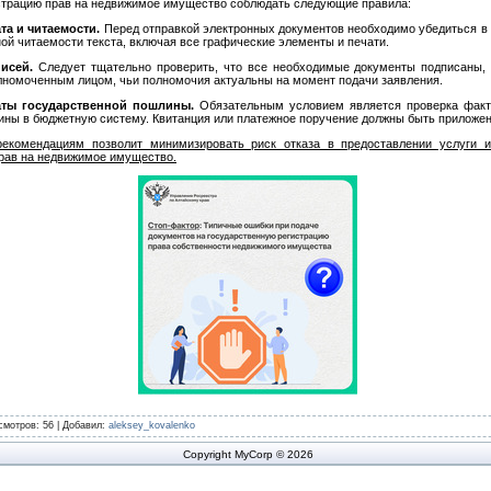
страцию прав на недвижимое имущество соблюдать следующие правила:
а и читаемости.
Перед отправкой электронных документов необходимо убедиться в
лной читаемости текста, включая все графические элементы и печати.
исей.
Следует тщательно проверить, что все необходимые документы подписаны, 
номоченным лицом, чьи полномочия актуальны на момент подачи заявления.
аты государственной пошлины.
Обязательным условием является проверка факт
ины в бюджетную систему. Квитанция или платежное поручение должны быть приложен
екомендациям позволит минимизировать риск отказа в предоставлении услуги и
прав на недвижимое имущество.
смотров
: 56 |
Добавил
:
aleksey_kovalenko
Copyright MyCorp © 2026