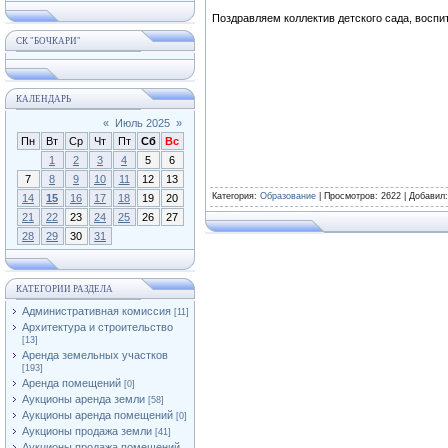
Поздравляем коллектив детского сада, воспи
СК "БОЧКАРИ"
КАЛЕНДАРЬ
«
Июль 2025
»
Пн
Вт
Ср
Чт
Пт
Сб
Вс
1
2
3
4
5
6
7
8
9
10
11
12
13
Категория
:
Образование
|
Просмотров
: 2622 |
Добавил
14
15
16
17
18
19
20
21
22
23
24
25
26
27
28
29
30
31
КАТЕГОРИИ РАЗДЕЛА
Административная комиссия
[11]
Архитектура и строительство
[13]
Аренда земельных участков
[193]
Аренда помещений
[0]
Аукционы аренда земли
[58]
Аукционы аренда помещений
[0]
Аукционы продажа земли
[41]
Аукционы продажа помещений