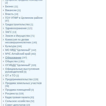
[2]
Бизнес
[11]
Вакансии
[11]
Власть
[24]
ГОУ-УПФР в Целинном районе
[67]
Градостроительство
[1]
Здравоохранение
[121]
ЗАГС
[13]
Земля и Имущество
[71]
Комиссия по делам
несовершеннолетних
[140]
Культура
[244]
МО МВД "Целинный"
[142]
МЧС Алтайский край
[492]
Образование
[247]
Общество
[1361]
ОГИБДД "Целинный"
[329]
Официальные выступления
руководителей
[6]
ОТ и ТО
[2]
Предпринимательство
[228]
Продажа земельных участков
[58]
Продажа помещений
[0]
Росреестр
[528]
Кадастровая палата
[83]
Сельское хозяйство
[52]
Совет депутатов
[23]