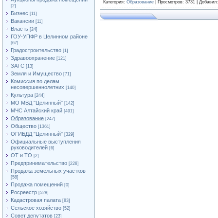
Категория
:
Образование
|
Просмотров
: 3731 |
Добавил
[2]
Бизнес
[11]
Вакансии
[11]
Власть
[24]
ГОУ-УПФР в Целинном районе
[67]
Градостроительство
[1]
Здравоохранение
[121]
ЗАГС
[13]
Земля и Имущество
[71]
Комиссия по делам
несовершеннолетних
[140]
Культура
[244]
МО МВД "Целинный"
[142]
МЧС Алтайский край
[491]
Образование
[247]
Общество
[1361]
ОГИБДД "Целинный"
[329]
Официальные выступления
руководителей
[6]
ОТ и ТО
[2]
Предпринимательство
[228]
Продажа земельных участков
[58]
Продажа помещений
[0]
Росреестр
[528]
Кадастровая палата
[83]
Сельское хозяйство
[52]
Совет депутатов
[23]