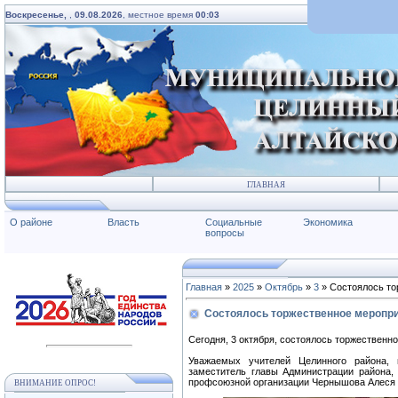
Воскресенье,
,
09.08.2026
, местное время
00:03
ГЛАВНАЯ
О районе
Власть
Социальные
Экономика
вопросы
Главная
»
2025
»
Октябрь
»
3
» Состоялось то
Состоялось торжественное меропри
Сегодня, 3 октября, состоялось торжественн
Уважаемых учителей Целинного района, 
заместитель главы Администрации района,
профсоюзной организации Чернышова Алеся 
ВНИМАНИЕ ОПРОС!