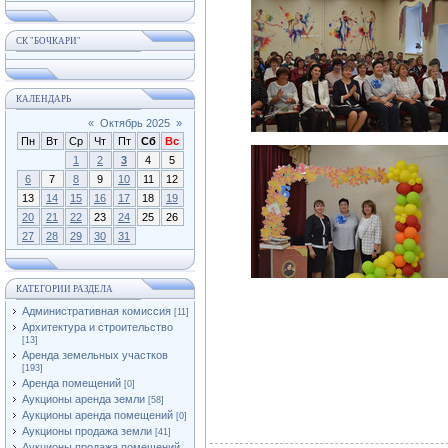
СК "БОЧКАРИ"
КАЛЕНДАРЬ
«
Октябрь 2025
»
Пн
Вт
Ср
Чт
Пт
Сб
Вс
1
2
3
4
5
6
7
8
9
10
11
12
13
14
15
16
17
18
19
20
21
22
23
24
25
26
27
28
29
30
31
КАТЕГОРИИ РАЗДЕЛА
Административная комиссия
[11]
Архитектура и строительство
[13]
Аренда земельных участков
[193]
Аренда помещений
[0]
Аукционы аренда земли
[58]
Аукционы аренда помещений
[0]
Аукционы продажа земли
[41]
Аукционы продажа помещений