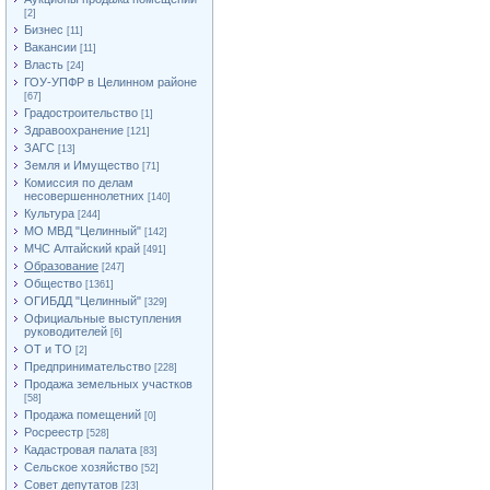
[2]
Бизнес
[11]
Вакансии
[11]
Власть
[24]
ГОУ-УПФР в Целинном районе
[67]
Градостроительство
[1]
Здравоохранение
[121]
ЗАГС
[13]
Земля и Имущество
[71]
Комиссия по делам
несовершеннолетних
[140]
Культура
[244]
МО МВД "Целинный"
[142]
МЧС Алтайский край
[491]
Образование
[247]
Общество
[1361]
ОГИБДД "Целинный"
[329]
Официальные выступления
руководителей
[6]
ОТ и ТО
[2]
Предпринимательство
[228]
Продажа земельных участков
[58]
Продажа помещений
[0]
Росреестр
[528]
Кадастровая палата
[83]
Сельское хозяйство
[52]
Совет депутатов
[23]