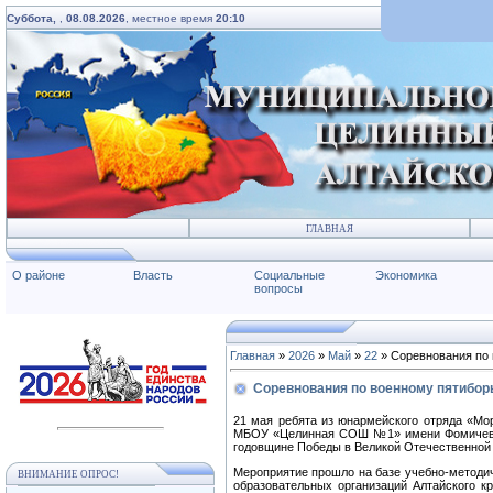
Суббота,
,
08.08.2026
, местное время
20:10
ГЛАВНАЯ
О районе
Власть
Социальные
Экономика
вопросы
Главная
»
2026
»
Май
»
22
» Соревнования по 
Соревнования по военному пятибор
21 мая ребята из юнармейского отряда «
МБОУ «Целинная СОШ №1» имени Фомичевой 
годовщине Победы в Великой Отечественной 
Мероприятие прошло на базе учебно-методиче
ВНИМАНИЕ ОПРОС!
образовательных организаций Алтайского кр