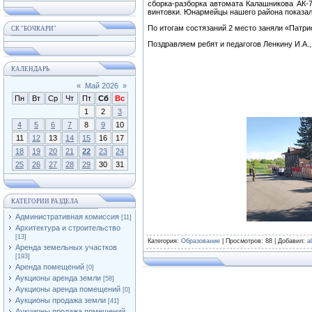
сборка-разборка автомата Калашникова АК-7
винтовки. Юнармейцы нашего района показал
По итогам состязаний 2 место заняли «Пат
СК "БОЧКАРИ"
Поздравляем ребят и педагогов Ленкину И.А.,
КАЛЕНДАРЬ
«
Май 2026
»
Пн
Вт
Ср
Чт
Пт
Сб
Вс
1
2
3
4
5
6
7
8
9
10
11
12
13
14
15
16
17
18
19
20
21
22
23
24
25
26
27
28
29
30
31
КАТЕГОРИИ РАЗДЕЛА
Административная комиссия
[11]
Архитектура и строительство
[13]
Категория
:
Образование
|
Просмотров
: 88 |
Добавил
:
a
Аренда земельных участков
[193]
Аренда помещений
[0]
Аукционы аренда земли
[58]
Аукционы аренда помещений
[0]
Аукционы продажа земли
[41]
Аукционы продажа помещений