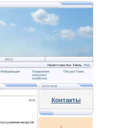
ВХОД
Приветствую Вас
,
Гость
·
RSS
Информация
Управление
Письмо Главе
сельского
хозяйства
КОНТАКТЫ
Контакты
14:16
ется усиление ветра 18-