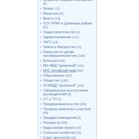
[2]
Бизнес
[11]
Вакансии
[11]
Власть
[24]
ГОУ-УПФР в Целинном районе
[67]
Градостроительство
[1]
Здравоохранение
[121]
ЗАГС
[13]
Земля и Имущество
[71]
Комиссия по делам
несовершеннолетних
[140]
Культура
[244]
МО МВД "Целинный"
[142]
МЧС Алтайский край
[491]
Образование
[247]
Общество
[1361]
ОГИБДД "Целинный"
[329]
Официальные выступления
руководителей
[6]
ОТ и ТО
[2]
Предпринимательство
[228]
Продажа земельных участков
[58]
Продажа помещений
[0]
Росреестр
[528]
Кадастровая палата
[83]
Сельское хозяйство
[52]
Совет депутатов
[23]