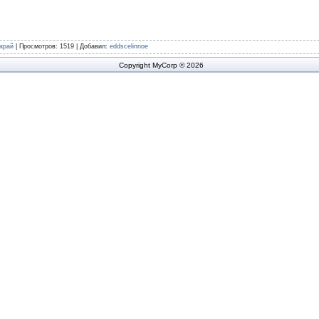
край
|
Просмотров
: 1519 |
Добавил
:
eddscelinnoe
Copyright MyCorp © 2026