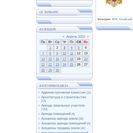
СК "БОЧКАРИ"
Категория
:
МЧС Алтайский 
КАЛЕНДАРЬ
«
Апрель 2025
»
Пн
Вт
Ср
Чт
Пт
Сб
Вс
1
2
3
4
5
6
7
8
9
10
11
12
13
14
15
16
17
18
19
20
21
22
23
24
25
26
27
28
29
30
КАТЕГОРИИ РАЗДЕЛА
Административная комиссия
[11]
Архитектура и строительство
[13]
Аренда земельных участков
[193]
Аренда помещений
[0]
Аукционы аренда земли
[58]
Аукционы аренда помещений
[0]
Аукционы продажа земли
[41]
Аукционы продажа помещений