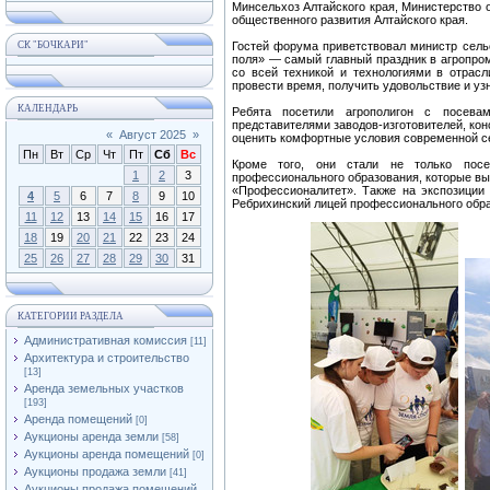
Минсельхоз Алтайского края, Министерство 
общественного развития Алтайского края.
СК "БОЧКАРИ"
Гостей форума приветствовал министр сельс
поля» — самый главный праздник в агропром
со всей техникой и технологиями в отрасл
провести время, получить удовольствие и узн
КАЛЕНДАРЬ
Ребята посетили агрополигон с посевам
представителями заводов-изготовителей, ко
«
Август 2025
»
оценить комфортные условия современной се
Пн
Вт
Ср
Чт
Пт
Сб
Вс
Кроме того, они стали не только посе
1
2
3
профессионального образования, которые вы
«Профессионалитет». Также на экспозиции
4
5
6
7
8
9
10
Ребрихинский лицей профессионального обр
11
12
13
14
15
16
17
18
19
20
21
22
23
24
25
26
27
28
29
30
31
КАТЕГОРИИ РАЗДЕЛА
Административная комиссия
[11]
Архитектура и строительство
[13]
Аренда земельных участков
[193]
Аренда помещений
[0]
Аукционы аренда земли
[58]
Аукционы аренда помещений
[0]
Аукционы продажа земли
[41]
Аукционы продажа помещений