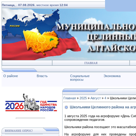
Пятница,
,
07.08.2026
, местное время
12:04
ГЛАВНАЯ
О районе
Власть
Социальные
Экономика
вопросы
Главная
»
2025
»
Август
»
4
» Школьники Целин
Школьники Целинного района на аг
1 августа 2025 года на агрофоруме «День С
сопровождении педагогов.
Школьники района посещают это масштабное
ВНИМАНИЕ ОПРОС!
На агрофоруме для них проведены профо