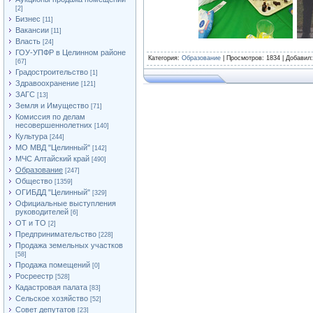
[2]
Бизнес
[11]
Вакансии
[11]
Власть
[24]
ГОУ-УПФР в Целинном районе
Категория
:
Образование
|
Просмотров
: 1834 |
Добавил
[67]
Градостроительство
[1]
Здравоохранение
[121]
ЗАГС
[13]
Земля и Имущество
[71]
Комиссия по делам
несовершеннолетних
[140]
Культура
[244]
МО МВД "Целинный"
[142]
МЧС Алтайский край
[490]
Образование
[247]
Общество
[1359]
ОГИБДД "Целинный"
[329]
Официальные выступления
руководителей
[6]
ОТ и ТО
[2]
Предпринимательство
[228]
Продажа земельных участков
[58]
Продажа помещений
[0]
Росреестр
[528]
Кадастровая палата
[83]
Сельское хозяйство
[52]
Совет депутатов
[23]