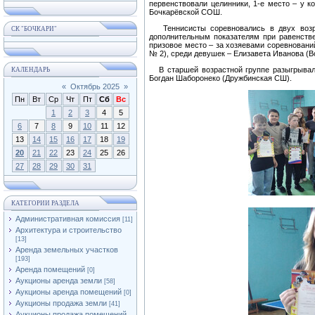
первенствовали целинники, 1-е место – у
Бочкарёвской СОШ.
Теннисисты соревновались в двух возрас
СК "БОЧКАРИ"
дополнительным показателям при равенств
призовое место – за хозяевами соревнован
№ 2), среди девушек – Елизавета Иванова (
В старшей возрастной группе разыгрывало
КАЛЕНДАРЬ
Богдан Шаборонеко (Дружбинская СШ).
«
Октябрь 2025
»
Пн
Вт
Ср
Чт
Пт
Сб
Вс
1
2
3
4
5
6
7
8
9
10
11
12
13
14
15
16
17
18
19
20
21
22
23
24
25
26
27
28
29
30
31
КАТЕГОРИИ РАЗДЕЛА
Административная комиссия
[11]
Архитектура и строительство
[13]
Аренда земельных участков
[193]
Аренда помещений
[0]
Аукционы аренда земли
[58]
Аукционы аренда помещений
[0]
Аукционы продажа земли
[41]
Аукционы продажа помещений