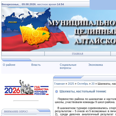
Воскресенье,
,
09.08.2026
, местное время
14:54
ГЛАВНАЯ
О районе
Власть
Социальные
Экономика
вопросы
Главная
»
2025
»
Октябрь
»
20
» Шахматы, нас
Шахматы, настольный теннис
Первенство района по шахматам и настольн
школы, участвовали команды 9 школ района.
В шахматном турнире соревновались спортс
результатом – 5 очков из 5 возможных в л
ВНИМАНИЕ ОПРОС!
2), среди девочек аналогичный результат