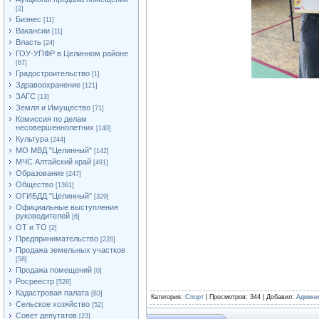
[2]
Бизнес
[11]
Вакансии
[11]
Власть
[24]
ГОУ-УПФР в Целинном районе
[67]
Градостроительство
[1]
Здравоохранение
[121]
ЗАГС
[13]
Земля и Имущество
[71]
Комиссия по делам
несовершеннолетних
[140]
Культура
[244]
МО МВД "Целинный"
[142]
МЧС Алтайский край
[491]
Образование
[247]
Общество
[1361]
ОГИБДД "Целинный"
[329]
Официальные выступления
руководителей
[6]
ОТ и ТО
[2]
Предпринимательство
[228]
Продажа земельных участков
[58]
Продажа помещений
[0]
Росреестр
[528]
Кадастровая палата
[83]
Категория
:
Спорт
|
Просмотров
: 344 |
Добавил
:
Админи
Сельское хозяйство
[52]
Совет депутатов
[23]