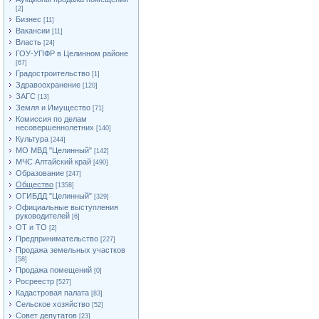
[2]
Бизнес
[11]
Вакансии
[11]
Власть
[24]
ГОУ-УПФР в Целинном районе
[67]
Градостроительство
[1]
Здравоохранение
[120]
ЗАГС
[13]
Земля и Имущество
[71]
Комиссия по делам
несовершеннолетних
[140]
Культура
[244]
МО МВД "Целинный"
[142]
МЧС Алтайский край
[490]
Образование
[247]
Общество
[1358]
ОГИБДД "Целинный"
[329]
Официальные выступления
руководителей
[6]
ОТ и ТО
[2]
Предпринимательство
[227]
Продажа земельных участков
[58]
Продажа помещений
[0]
Росреестр
[527]
Кадастровая палата
[83]
Сельское хозяйство
[52]
Совет депутатов
[23]