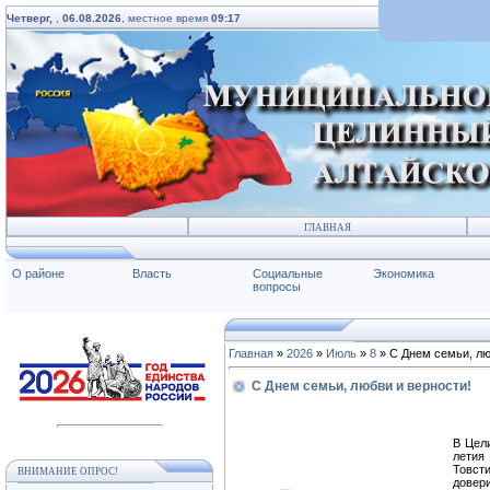
Четверг,
,
06.08.2026
, местное время
09:17
ГЛАВНАЯ
О районе
Власть
Социальные
Экономика
вопросы
Главная
»
2026
»
Июль
»
8
» С Днем семьи, лю
С Днем семьи, любви и верности!
В Цел
летия
Товст
ВНИМАНИЕ ОПРОС!
довер