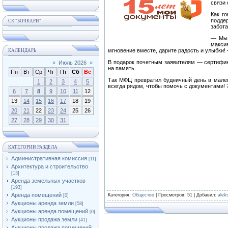
связи
Как г
поддер
СК "БОЧКАРИ"
забота
— Мы 
макси
мгновение вместе, дарите радость и улыбки!
КАЛЕНДАРЬ
В подарок почетным заявителям — сертифик
«
Июль 2026
»
на память.
Пн
Вт
Ср
Чт
Пт
Сб
Вс
Так МФЦ превратил будничный день в мален
1
2
3
4
5
всегда рядом, чтобы помочь с документами! 
6
7
8
9
10
11
12
13
14
15
16
17
18
19
20
21
22
23
24
25
26
27
28
29
30
31
КАТЕГОРИИ РАЗДЕЛА
Административная комиссия
[11]
Архитектура и строительство
[13]
Аренда земельных участков
[193]
Аренда помещений
Категория
:
Общество
|
Просмотров
: 51 |
Добавил
:
alek
[0]
Аукционы аренда земли
[58]
Аукционы аренда помещений
[0]
Аукционы продажа земли
[41]
Аукционы продажа помещений