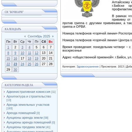
Алтайскому 
г.Бийске о
профилактик
СК "БОЧКАРИ"
В рамках «г
прививку от
против гриппа с другими прививками, а та
гриппа и ОРВИ.
КАЛЕНДАРЬ
Номера телефонов «горячей линии» Роспотр
«
Сентябрь 2025
»
Номера телефонов «горячей линии» Центра г
Пн
Вт
Ср
Чт
Пт
Сб
Вс
Время проведения: понедельник-четверг – с 9
1
2
3
4
5
6
7
воскресенье
8
9
10
11
12
13
14
Адрес «общественной приемной»: г.Бийск, ул.
15
16
17
18
19
20
21
22
23
24
25
26
27
28
Категория
:
Здравоохранение
|
Просмотров
: 1613 |
Доб
29
30
КАТЕГОРИИ РАЗДЕЛА
Административная комиссия
[11]
Архитектура и строительство
[13]
Аренда земельных участков
[193]
Аренда помещений
[0]
Аукционы аренда земли
[58]
Аукционы аренда помещений
[0]
Аукционы продажа земли
[41]
Аукционы продажа помещений