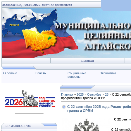
Воскресенье,
,
09.08.2026
, местное время
05:55
ГЛАВНАЯ
О районе
Власть
Социальные
Экономика
вопросы
Главная
»
2025
»
Сентябрь
»
23
» С 22 сентяб
профилактики гриппа и ОРВИ
С 22 сентября 2025 года Роспотреб
гриппа и ОРВИ
С 22 сент
ВНИМАНИЕ ОПРОС!
С 22 сентяб