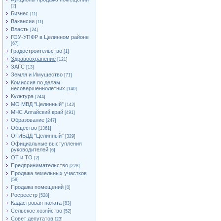
[2]
Бизнес
[11]
Вакансии
[11]
Власть
[24]
ГОУ-УПФР в Целинном районе
[67]
Градостроительство
[1]
Здравоохранение
[121]
ЗАГС
[13]
Земля и Имущество
[71]
Комиссия по делам
несовершеннолетних
[140]
Культура
[244]
МО МВД "Целинный"
[142]
МЧС Алтайский край
[491]
Образование
[247]
Общество
[1361]
ОГИБДД "Целинный"
[329]
Официальные выступления
руководителей
[6]
ОТ и ТО
[2]
Предпринимательство
[228]
Продажа земельных участков
[58]
Продажа помещений
[0]
Росреестр
[528]
Кадастровая палата
[83]
Сельское хозяйство
[52]
Совет депутатов
[23]