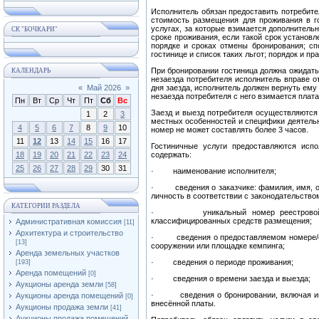
Исполнитель обязан предоставить потребите
стоимость размещения для проживания в г
услугах, за которые взимается дополнительн
СК "БОЧКАРИ"
сроке проживания, если такой срок установл
порядке и сроках отмены бронирования; сп
гостинице и список таких льгот; порядок и п
При бронировании гостиница должна ожидать 
КАЛЕНДАРЬ
незаезда потребителя исполнитель вправе от
«
Май 2026
»
дня заезда, исполнитель должен вернуть ему
незаезда потребителя с него взимается плата 
Пн
Вт
Ср
Чт
Пт
Сб
Вс
Заезд и выезд потребителя осуществляются 
1
2
3
местных особенностей и специфики деятельн
4
5
6
7
8
9
10
номер не может составлять более 3 часов.
11
12
13
14
15
16
17
Гостиничные услуги предоставляются исп
18
19
20
21
22
23
24
содержать:
25
26
27
28
29
30
31
· наименование исполнителя;
· сведения о заказчике: фамилия, имя, отч
личность в соответствии с законодательство
КАТЕГОРИИ РАЗДЕЛА
· уникальный номер реестровой запи
классифицированных средств размещения;
Административная комиссия
[11]
Архитектура и строительство
· сведения о предоставляемом номере/отде
[13]
сооружении или площадке кемпинга;
Аренда земельных участков
· сведения о периоде проживания;
[193]
Аренда помещений
[0]
· сведения о времени заезда и выезда;
Аукционы аренда земли
[58]
· сведения о бронировании, включая инфо
Аукционы аренда помещений
[0]
внесённой платы.
Аукционы продажа земли
[41]
Аукционы продажа помещений