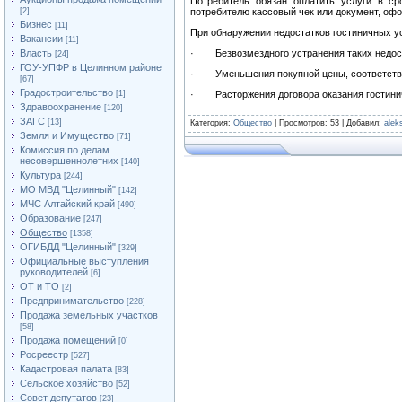
Потребитель обязан оплатить услуги в ср
[2]
потребителю кассовый чек или документ, офо
Бизнес
[11]
При обнаружении недостатков гостиничных ус
Вакансии
[11]
Власть
· Безвозмездного устранения таких недос
[24]
ГОУ-УПФР в Целинном районе
· Уменьшения покупной цены, соответству
[67]
Градостроительство
[1]
· Расторжения договора оказания гостини
Здравоохранение
[120]
ЗАГС
[13]
Категория
:
Общество
|
Просмотров
: 53 |
Добавил
:
alek
Земля и Имущество
[71]
Комиссия по делам
несовершеннолетних
[140]
Культура
[244]
МО МВД "Целинный"
[142]
МЧС Алтайский край
[490]
Образование
[247]
Общество
[1358]
ОГИБДД "Целинный"
[329]
Официальные выступления
руководителей
[6]
ОТ и ТО
[2]
Предпринимательство
[228]
Продажа земельных участков
[58]
Продажа помещений
[0]
Росреестр
[527]
Кадастровая палата
[83]
Сельское хозяйство
[52]
Совет депутатов
[23]