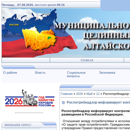
Пятница,
,
07.08.2026
, местное время
08:16
ГЛАВНАЯ
О районе
Власть
Социальные
Экономика
вопросы
Главная
»
2026
»
Май
»
12
» Роспотребнадзор 
Роспотребнадзор информирует конт
Роспотребнадзор информирует контролир
размещения в Российской Федерации.
Отношения между потребителями и исполнит
«О защите прав потребителей», Гражданским
ВНИМАНИЕ ОПРОС!
утверждении Правил предоставления гостини