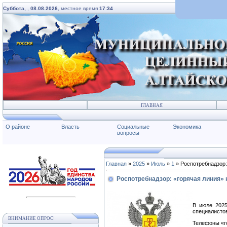
Суббота,
,
08.08.2026
, местное время
17:34
ГЛАВНАЯ
О районе
Власть
Социальные
Экономика
вопросы
Главная
»
2025
»
Июль
»
1
» Роспотребнадзор:
Роспотребнадзор: «горячая линия» 
В июле 2025
специалистов
ВНИМАНИЕ ОПРОС!
Телефоны «го