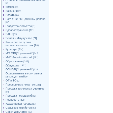
[2]
Бизнес
[11]
Вакансии
[11]
Власть
[24]
ГОУ-УПФР в Целинном районе
[67]
Градостроительство
[1]
Здравоохранение
[121]
ЗАГС
[13]
Земля и Имущество
[71]
Комиссия по делам
несовершеннолетних
[140]
Культура
[244]
МО МВД "Целинный"
[142]
МЧС Алтайский край
[491]
Образование
[247]
Общество
[1361]
ОГИБДД "Целинный"
[329]
Официальные выступления
руководителей
[6]
ОТ и ТО
[2]
Предпринимательство
[228]
Продажа земельных участков
[58]
Продажа помещений
[0]
Росреестр
[528]
Кадастровая палата
[83]
Сельское хозяйство
[52]
Совет депутатов
[23]