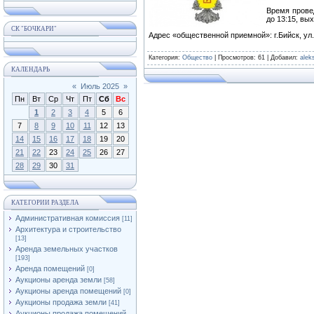
Время провед
до 13:15, вы
СК "БОЧКАРИ"
Адрес «общественной приемной»: г.Бийск, ул.
Категория
:
Общество
|
Просмотров
: 61 |
Добавил
:
alek
КАЛЕНДАРЬ
«
Июль 2025
»
Пн
Вт
Ср
Чт
Пт
Сб
Вс
1
2
3
4
5
6
7
8
9
10
11
12
13
14
15
16
17
18
19
20
21
22
23
24
25
26
27
28
29
30
31
КАТЕГОРИИ РАЗДЕЛА
Административная комиссия
[11]
Архитектура и строительство
[13]
Аренда земельных участков
[193]
Аренда помещений
[0]
Аукционы аренда земли
[58]
Аукционы аренда помещений
[0]
Аукционы продажа земли
[41]
Аукционы продажа помещений