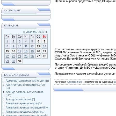
⁣Целинный район представил отряд Юнарми
СК "БОЧКАРИ"
КАЛЕНДАРЬ
«
Декабрь 2025
»
Пн
Вт
Ср
Чт
Пт
Сб
Вс
1
2
3
4
5
6
7
8
9
10
11
12
13
14
⁣К испытаниям знаменную группу готовили 
15
16
17
18
19
20
21
СОШ №1» имени Фомичевой Л.П., педагог до
подготовке Хомутинская ООШ — филиал МБ
22
23
24
25
26
27
28
Сидоров Евгений Викторович и Антипова Жан
29
30
31
⁣По решению судейской бригады (жюри) реги
отряду «Патриоты Д» МБОУ «Целинная СОШ 
⁣Поздравляем и желаем дальнейших успехов!
КАТЕГОРИИ РАЗДЕЛА
Административная комиссия
[11]
Категория
:
Образование
|
Просмотров
: 81 |
Добавил
:
a
Архитектура и строительство
[13]
Аренда земельных участков
[193]
Аренда помещений
[0]
Аукционы аренда земли
[58]
Аукционы аренда помещений
[0]
Аукционы продажа земли
[41]
Аукционы продажа помещений