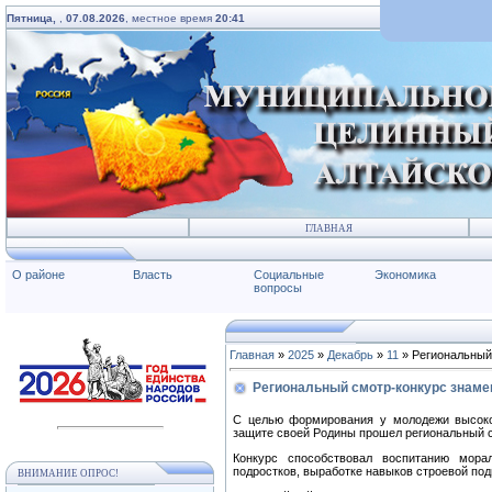
Пятница,
,
07.08.2026
, местное время
20:41
ГЛАВНАЯ
О районе
Власть
Социальные
Экономика
вопросы
Главная
»
2025
»
Декабрь
»
11
» Региональный
Региональный смотр-конкурс знаме
⁣С целью формирования у молодежи высокой
защите своей Родины прошел региональный с
⁣Конкурс способствовал воспитанию мора
подростков, выработке навыков строевой под
ВНИМАНИЕ ОПРОС!