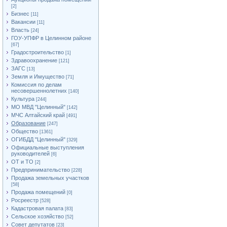
[2]
Бизнес
[11]
Вакансии
[11]
Власть
[24]
ГОУ-УПФР в Целинном районе
[67]
Градостроительство
[1]
Здравоохранение
[121]
ЗАГС
[13]
Земля и Имущество
[71]
Комиссия по делам
несовершеннолетних
[140]
Культура
[244]
МО МВД "Целинный"
[142]
МЧС Алтайский край
[491]
Образование
[247]
Общество
[1361]
ОГИБДД "Целинный"
[329]
Официальные выступления
руководителей
[6]
ОТ и ТО
[2]
Предпринимательство
[228]
Продажа земельных участков
[58]
Продажа помещений
[0]
Росреестр
[528]
Кадастровая палата
[83]
Сельское хозяйство
[52]
Совет депутатов
[23]