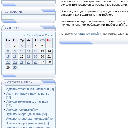
исправность тахогрофов, проверка тех
осуществляющие организованные перевозки г
В текущем году, в рамках проведенных спл
СК "БОЧКАРИ"
допущенных водителями автобусов.
Госавтоинспекция напоминает участникам
неукоснительном соблюдении требований Пр
КАЛЕНДАРЬ
Категория
:
ОГИБДД "Целинный"
|
Просмотров
: 1255 |
Д
«
Сентябрь 2025
»
Пн
Вт
Ср
Чт
Пт
Сб
Вс
1
2
3
4
5
6
7
8
9
10
11
12
13
14
15
16
17
18
19
20
21
22
23
24
25
26
27
28
29
30
КАТЕГОРИИ РАЗДЕЛА
Административная комиссия
[11]
Архитектура и строительство
[13]
Аренда земельных участков
[193]
Аренда помещений
[0]
Аукционы аренда земли
[58]
Аукционы аренда помещений
[0]
Аукционы продажа земли
[41]
Аукционы продажа помещений