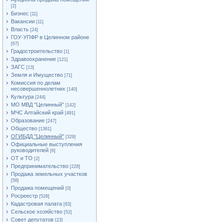
[2]
Бизнес
[11]
Вакансии
[11]
Власть
[24]
ГОУ-УПФР в Целинном районе
[67]
Градостроительство
[1]
Здравоохранение
[121]
ЗАГС
[13]
Земля и Имущество
[71]
Комиссия по делам
несовершеннолетних
[140]
Культура
[244]
МО МВД "Целинный"
[142]
МЧС Алтайский край
[491]
Образование
[247]
Общество
[1361]
ОГИБДД "Целинный"
[329]
Официальные выступления
руководителей
[6]
ОТ и ТО
[2]
Предпринимательство
[228]
Продажа земельных участков
[58]
Продажа помещений
[0]
Росреестр
[528]
Кадастровая палата
[83]
Сельское хозяйство
[52]
Совет депутатов
[23]