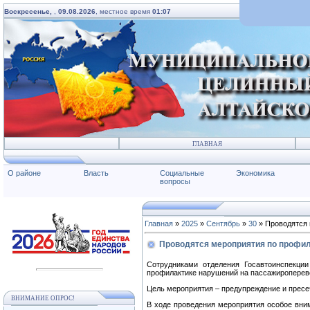
Воскресенье,
,
09.08.2026
, местное время
01:07
ГЛАВНАЯ
О районе
Власть
Социальные
Экономика
вопросы
Главная
»
2025
»
Сентябрь
»
30
» Проводятся 
Проводятся мероприятия по профил
Сотрудниками отделения Госавтоинспекц
профилактике нарушений на пассажироперев
Цель мероприятия – предупреждение и пресе
ВНИМАНИЕ ОПРОС!
В ходе проведения мероприятия особое вним