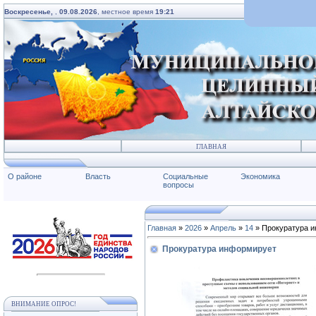
Воскресенье,
,
09.08.2026
, местное время
19:21
ГЛАВНАЯ
О районе
Власть
Социальные
Экономика
вопросы
Главная
»
2026
»
Апрель
»
14
» Прокуратура 
Прокуратура информирует
ВНИМАНИЕ ОПРОС!