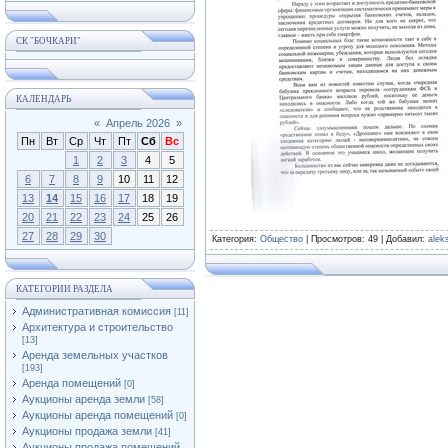
СК "БОЧКАРИ"
КАЛЕНДАРЬ
«
Апрель 2026
»
Пн
Вт
Ср
Чт
Пт
Сб
Вс
1
2
3
4
5
6
7
8
9
10
11
12
13
14
15
16
17
18
19
20
21
22
23
24
25
26
27
28
29
30
Категория
:
Общество
|
Просмотров
: 49 |
Добавил
:
alek
КАТЕГОРИИ РАЗДЕЛА
Административная комиссия
[11]
Архитектура и строительство
[13]
Аренда земельных участков
[193]
Аренда помещений
[0]
Аукционы аренда земли
[58]
Аукционы аренда помещений
[0]
Аукционы продажа земли
[41]
Аукционы продажа помещений