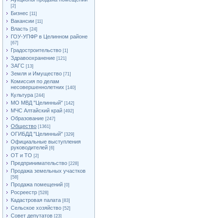
[2]
Бизнес
[11]
Вакансии
[11]
Власть
[24]
ГОУ-УПФР в Целинном районе
[67]
Градостроительство
[1]
Здравоохранение
[121]
ЗАГС
[13]
Земля и Имущество
[71]
Комиссия по делам
несовершеннолетних
[140]
Культура
[244]
МО МВД "Целинный"
[142]
МЧС Алтайский край
[492]
Образование
[247]
Общество
[1361]
ОГИБДД "Целинный"
[329]
Официальные выступления
руководителей
[6]
ОТ и ТО
[2]
Предпринимательство
[228]
Продажа земельных участков
[58]
Продажа помещений
[0]
Росреестр
[528]
Кадастровая палата
[83]
Сельское хозяйство
[52]
Совет депутатов
[23]