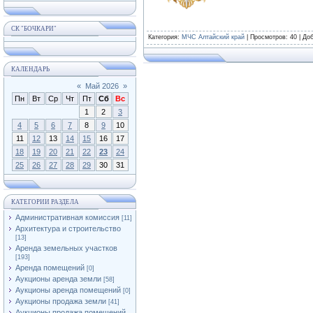
СК "БОЧКАРИ"
Категория
:
МЧС Алтайский край
|
Просмотров
: 40 |
До
КАЛЕНДАРЬ
«
Май 2026
»
Пн
Вт
Ср
Чт
Пт
Сб
Вс
1
2
3
4
5
6
7
8
9
10
11
12
13
14
15
16
17
18
19
20
21
22
23
24
25
26
27
28
29
30
31
КАТЕГОРИИ РАЗДЕЛА
Административная комиссия
[11]
Архитектура и строительство
[13]
Аренда земельных участков
[193]
Аренда помещений
[0]
Аукционы аренда земли
[58]
Аукционы аренда помещений
[0]
Аукционы продажа земли
[41]
Аукционы продажа помещений