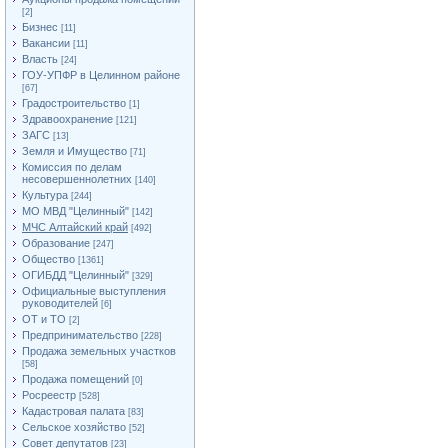
[2]
Бизнес
[11]
Вакансии
[11]
Власть
[24]
ГОУ-УПФР в Целинном районе
[67]
Градостроительство
[1]
Здравоохранение
[121]
ЗАГС
[13]
Земля и Имущество
[71]
Комиссия по делам
несовершеннолетних
[140]
Культура
[244]
МО МВД "Целинный"
[142]
МЧС Алтайский край
[492]
Образование
[247]
Общество
[1361]
ОГИБДД "Целинный"
[329]
Официальные выступления
руководителей
[6]
ОТ и ТО
[2]
Предпринимательство
[228]
Продажа земельных участков
[58]
Продажа помещений
[0]
Росреестр
[528]
Кадастровая палата
[83]
Сельское хозяйство
[52]
Совет депутатов
[23]