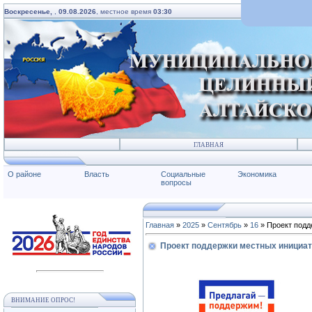
Воскресенье,
,
09.08.2026
, местное время
03:30
ГЛАВНАЯ
О районе
Власть
Социальные
Экономика
вопросы
Главная
»
2025
»
Сентябрь
»
16
» Проект подд
Проект поддержки местных инициа
ВНИМАНИЕ ОПРОС!