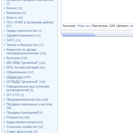
[2]
Бизнес
[11]
Вакансии
[11]
Власть
[24]
ГОУ-УПФР в Целинном районе
Категория
:
Общество
|
Просмотров
: 1293 |
Добавил
:
al
[67]
Градостроительство
[1]
Здравоохранение
[121]
ЗАГС
[13]
Земля и Имущество
[71]
Комиссия по делам
несовершеннолетних
[140]
Культура
[244]
МО МВД "Целинный"
[142]
МЧС Алтайский край
[491]
Образование
[247]
Общество
[1361]
ОГИБДД "Целинный"
[329]
Официальные выступления
руководителей
[6]
ОТ и ТО
[2]
Предпринимательство
[228]
Продажа земельных участков
[58]
Продажа помещений
[0]
Росреестр
[528]
Кадастровая палата
[83]
Сельское хозяйство
[52]
Совет депутатов
[23]