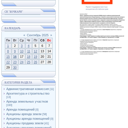
СК "БОЧКАРИ"
КАЛЕНДАРЬ
«
Сентябрь 2025
»
Пн
Вт
Ср
Чт
Пт
Сб
Вс
1
2
3
4
5
6
7
8
9
10
11
12
13
14
15
16
17
18
19
20
21
22
23
24
25
26
27
28
29
30
КАТЕГОРИИ РАЗДЕЛА
Административная комиссия
[11]
Архитектура и строительство
[13]
Аренда земельных участков
[193]
Аренда помещений
[0]
Аукционы аренда земли
[58]
Аукционы аренда помещений
[0]
Аукционы продажа земли
[41]
Аукционы продажа помещений