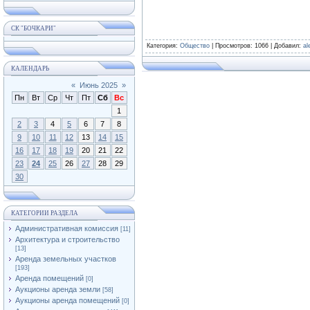
СК "БОЧКАРИ"
Категория
:
Общество
|
Просмотров
: 1066 |
Добавил
:
al
КАЛЕНДАРЬ
«
Июнь 2025
»
Пн
Вт
Ср
Чт
Пт
Сб
Вс
1
2
3
4
5
6
7
8
9
10
11
12
13
14
15
16
17
18
19
20
21
22
23
24
25
26
27
28
29
30
КАТЕГОРИИ РАЗДЕЛА
Административная комиссия
[11]
Архитектура и строительство
[13]
Аренда земельных участков
[193]
Аренда помещений
[0]
Аукционы аренда земли
[58]
Аукционы аренда помещений
[0]