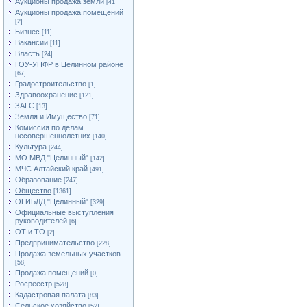
Аукционы продажа земли
[41]
Аукционы продажа помещений
[2]
Бизнес
[11]
Вакансии
[11]
Власть
[24]
ГОУ-УПФР в Целинном районе
[67]
Градостроительство
[1]
Здравоохранение
[121]
ЗАГС
[13]
Земля и Имущество
[71]
Комиссия по делам
несовершеннолетних
[140]
Культура
[244]
МО МВД "Целинный"
[142]
МЧС Алтайский край
[491]
Образование
[247]
Общество
[1361]
ОГИБДД "Целинный"
[329]
Официальные выступления
руководителей
[6]
ОТ и ТО
[2]
Предпринимательство
[228]
Продажа земельных участков
[58]
Продажа помещений
[0]
Росреестр
[528]
Кадастровая палата
[83]
Сельское хозяйство
[52]